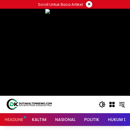
Skip
×
Scroll Untuk Baca Artikel
to
content
HEADLINE
KALTIM
NASIONAL
POLITIK
HUKUM DA