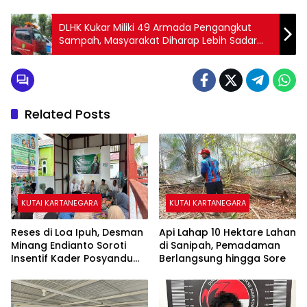
DLHK Kukar Miliki 49 Armada Pengangkut
Sampah, Masyarakat Diharap Lebih Sadar
Buang Sampah Tepat Waktu
Related Posts
KUTAI KARTANEGARA
KUTAI KARTANEGARA
Reses di Loa Ipuh, Desman
Api Lahap 10 Hektare Lahan
Minang Endianto Soroti
di Sanipah, Pemadaman
Insentif Kader Posyandu
Berlangsung hingga Sore
dan Irigasi Pertanian