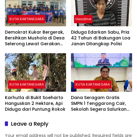
KUTAI KARTANEGARA
Headline
Demokrat Kukar Bergerak,
Diduga Edarkan Sabu, Pria
Bersihkan Mushola di Desa
42 Tahun di Bakungan Loa
Selerong Lewat Gerakan
Janan Ditangkap Polisi
Langit Biru Indonesia Asri
KUTAI KARTANEGARA
KUTAI KARTANEGARA
Karhutla di Bukit Soeharto
Dana Seragam Gratis
Hanguskan 2 Hektare, Api
SMPN 1 Tenggarong Cair,
Diduga dari Puntung Rokok
Sekolah Segera Salurkan
20 Item Perlengkapan
Siswa Baru
Leave a Reply
Your email address will not be published.
Required fields are