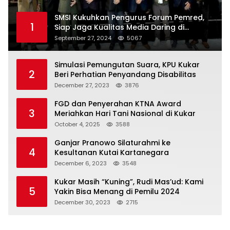
SMSI Kukuhkan Pengurus Forum Pemred,
1
Siap Jaga Kualitas Media Daring di
Indonesia
September 27, 2024
5067
Simulasi Pemungutan Suara, KPU Kukar
2
Beri Perhatian Penyandang Disabilitas
December 27, 2023
3876
FGD dan Penyerahan KTNA Award
3
Meriahkan Hari Tani Nasional di Kukar
October 4, 2025
3588
Ganjar Pranowo Silaturahmi ke
4
Kesultanan Kutai Kartanegara
December 6, 2023
3548
Kukar Masih “Kuning”, Rudi Mas’ud: Kami
5
Yakin Bisa Menang di Pemilu 2024
December 30, 2023
2715