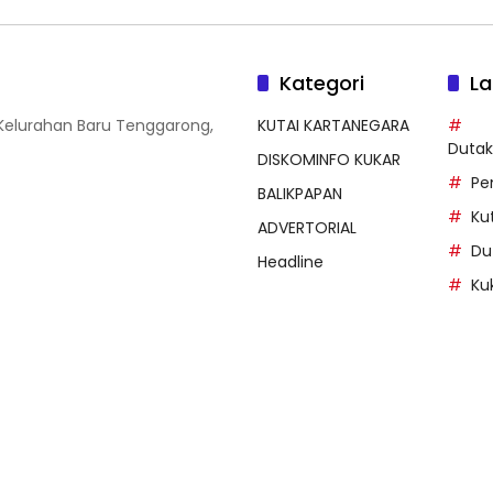
Kategori
La
 Kelurahan Baru Tenggarong,
KUTAI KARTANEGARA
Duta
DISKOMINFO KUKAR
Pe
BALIKPAPAN
Ku
ADVERTORIAL
Du
Headline
Ku