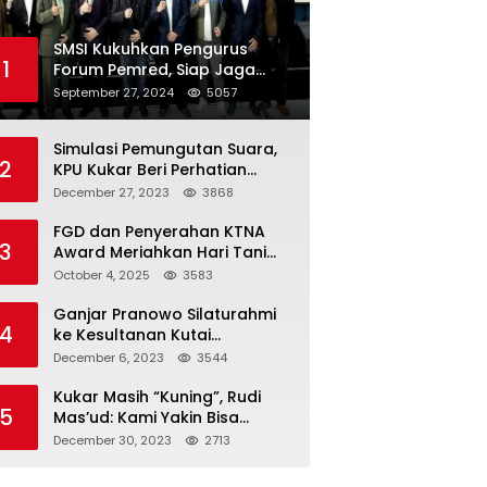
SMSI Kukuhkan Pengurus
1
Forum Pemred, Siap Jaga
Kualitas Media Daring di
September 27, 2024
5057
Indonesia
Simulasi Pemungutan Suara,
2
KPU Kukar Beri Perhatian
Penyandang Disabilitas
December 27, 2023
3868
FGD dan Penyerahan KTNA
3
Award Meriahkan Hari Tani
Nasional di Kukar
October 4, 2025
3583
Ganjar Pranowo Silaturahmi
4
ke Kesultanan Kutai
Kartanegara
December 6, 2023
3544
Kukar Masih “Kuning”, Rudi
5
Mas’ud: Kami Yakin Bisa
Menang di Pemilu 2024
December 30, 2023
2713