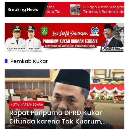
t-kebutan, Satlantas
Si Jago Merah Mengamuk di Gang 
Breaking News
impang Lembuswana Tiap
Timbau, 4 Rumah Ludes Terbakar
Pemkab Kukar
KUTAI KARTANEGARA
Rapat Paripurna DPRD Kukar
Ditunda karena Tak Kuorum,