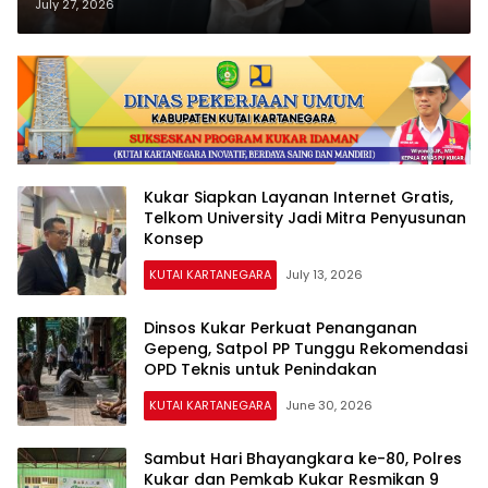
Persetujuan
July 27, 2026
Pertanggungjawaban APBD 2025
Dijadwalkan Ulang
Kukar Siapkan Layanan Internet Gratis,
Telkom University Jadi Mitra Penyusunan
Konsep
KUTAI KARTANEGARA
July 13, 2026
Dinsos Kukar Perkuat Penanganan
Gepeng, Satpol PP Tunggu Rekomendasi
OPD Teknis untuk Penindakan
KUTAI KARTANEGARA
June 30, 2026
Sambut Hari Bhayangkara ke-80, Polres
Kukar dan Pemkab Kukar Resmikan 9