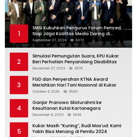
SMSI Kukuhkan Pengurus Forum Pemred,
1
Siap Jaga Kualitas Media Daring di
Indonesia
September 27, 2024
5072
Simulasi Pemungutan Suara, KPU Kukar
2
Beri Perhatian Penyandang Disabilitas
December 27, 2023
3879
FGD dan Penyerahan KTNA Award
3
Meriahkan Hari Tani Nasional di Kukar
October 4, 2025
3590
Ganjar Pranowo Silaturahmi ke
4
Kesultanan Kutai Kartanegara
December 6, 2023
3549
Kukar Masih “Kuning”, Rudi Mas’ud: Kami
5
Yakin Bisa Menang di Pemilu 2024