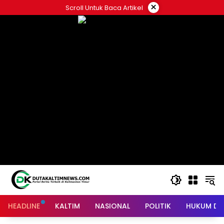
Skip
×
Scroll Untuk Baca Artikel
to
content
HEADLINE
KALTIM
NASIONAL
POLITIK
HUKUM DA