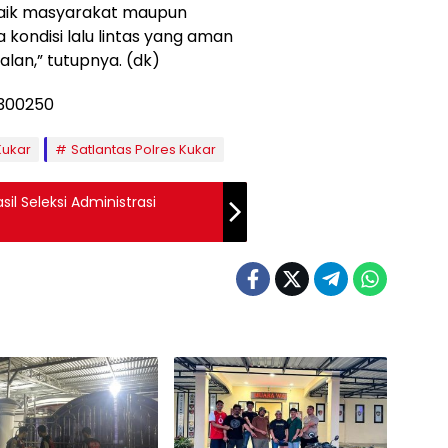
baik masyarakat maupun
 kondisi lalu lintas yang aman
lan,” tutupnya. (dk)
Kukar
Satlantas Polres Kukar
l Seleksi Administrasi