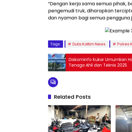
“Dengan kerja sama semua pihak, 
pengemudi truk, diharapkan tercipta
dan nyaman bagi semua pengguna ja
Tags:
Duta Kaltim News
Polres 
Diskominfo Kukar Umumkan Hasi
Tenaga Ahli dan Teknis 2025
Related Posts