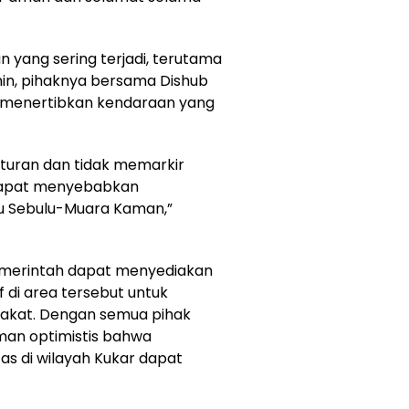
an yang sering terjadi, terutama
n, pihaknya bersama Dishub
uk menertibkan kendaraan yang
aturan dan tidak memarkir
a dapat menyebabkan
ju Sebulu-Muara Kaman,”
emerintah dapat menyediakan
f di area tersebut untuk
kat. Dengan semua pihak
man optimistis bahwa
s di wilayah Kukar dapat