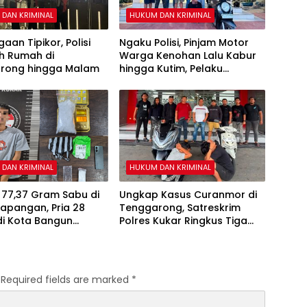
DAN KRIMINAL
HUKUM DAN KRIMINAL
aan Tipikor, Polisi
Ngaku Polisi, Pinjam Motor
h Rumah di
Warga Kenohan Lalu Kabur
rong hingga Malam
hingga Kutim, Pelaku
Akhirnya Dibekuk
DAN KRIMINAL
HUKUM DAN KRIMINAL
 77,37 Gram Sabu di
Ungkap Kasus Curanmor di
Lapangan, Pria 28
Tenggarong, Satreskrim
di Kota Bangun
Polres Kukar Ringkus Tiga
ap Polisi
Pelaku
Required fields are marked
*