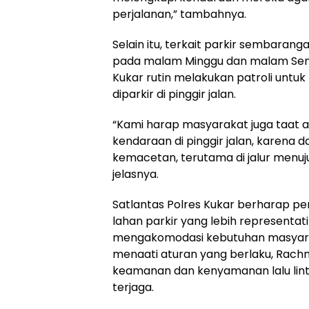
perjalanan,” tambahnya.
Selain itu, terkait parkir sembarang
pada malam Minggu dan malam Seni
Kukar rutin melakukan patroli unt
diparkir di pinggir jalan.
“Kami harap masyarakat juga taat 
kendaraan di pinggir jalan, karen
kemacetan, terutama di jalur menu
jelasnya.
Satlantas Polres Kukar berharap p
lahan parkir yang lebih representati
mengakomodasi kebutuhan masyara
menaati aturan yang berlaku, Rach
keamanan dan kenyamanan lalu linta
terjaga.