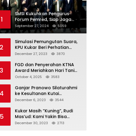
SMSI Kukuhkan Pengurus
1
Forum Pemred, Siap Jaga
Kualitas Media Daring di
September 27, 2024
5059
Indonesia
Simulasi Pemungutan Suara,
2
KPU Kukar Beri Perhatian
Penyandang Disabilitas
December 27, 2023
3870
FGD dan Penyerahan KTNA
3
Award Meriahkan Hari Tani
Nasional di Kukar
October 4, 2025
3583
Ganjar Pranowo Silaturahmi
4
ke Kesultanan Kutai
Kartanegara
December 6, 2023
3544
Kukar Masih “Kuning”, Rudi
5
Mas’ud: Kami Yakin Bisa
Menang di Pemilu 2024
December 30, 2023
2713