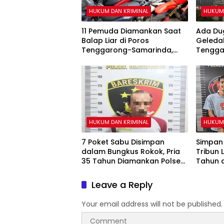
HUKUM DAN KRIMINAL
HUKUM 
11 Pemuda Diamankan Saat
Ada Dug
Balap Liar di Poros
Geleda
Tenggarong-Samarinda,
Tengga
Motor Ditahan hingga 3
Bulan
HUKUM DAN KRIMINAL
HUKUM 
7 Poket Sabu Disimpan
Simpan
dalam Bungkus Rokok, Pria
Tribun 
35 Tahun Diamankan Polsek
Tahun 
Tenggarong
Ditangk
Leave a Reply
Your email address will not be published.