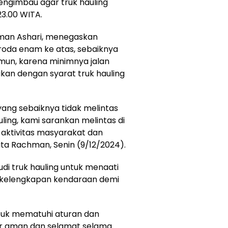
engimbau agar truk hauling
23.00 WITA.
hman Ashari, menegaskan
oda enam ke atas, sebaiknya
un, karena minimnya jalan
ikan dengan syarat truk hauling
yang sebaiknya tidak melintas
ling, kami sarankan melintas di
aktivitas masyarakat dan
ta Rachman, Senin (9/12/2024).
 truk hauling untuk menaati
n kelengkapan kendaraan demi
tuk mematuhi aturan dan
r aman dan selamat selama