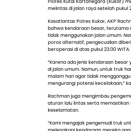
Polres Kutai Kartanegara (Kukar) m
melintas di jalan raya setelah pukul 
Kasatlantas Polres Kukar, AKP Rac
bahwa kendaraan besar, terutama r
tidak menggunakan jalan umum. Nam
poros alternatif, pengecualian diber
beroperasi di atas pukul 23.00 WITA.
“Karena ada jenis kendaraan besar 
di jalan umum. Namun, untuk truk hau
malam hari agar tidak mengganggu 
mengurangi potensi kecelakaan,” ka
Rachman juga mengimbau pengemudi
aturan lalu lintas serta memastika
keselamatan.
“Kami mengajak pengemudi truk un
melengkapi kendaraan mereka aga