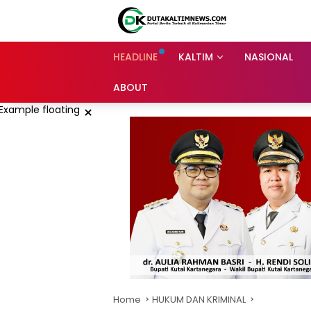
Skip
to
content
HEADLINE
KALTIM
NASIONAL
ABOUT
×
Home
HUKUM DAN KRIMINAL