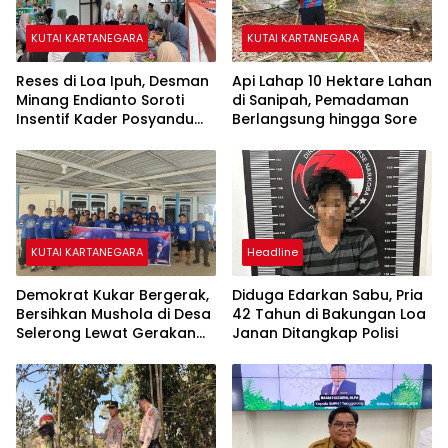
KUTAI KARTANEGARA
KUTAI KARTANEGARA
Reses di Loa Ipuh, Desman
Api Lahap 10 Hektare Lahan
Minang Endianto Soroti
di Sanipah, Pemadaman
Insentif Kader Posyandu
Berlangsung hingga Sore
dan Irigasi Pertanian
KUTAI KARTANEGARA
Headline
Demokrat Kukar Bergerak,
Diduga Edarkan Sabu, Pria
Bersihkan Mushola di Desa
42 Tahun di Bakungan Loa
Selerong Lewat Gerakan
Janan Ditangkap Polisi
Langit Biru Indonesia Asri