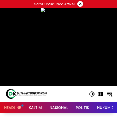
Skip
×
Scroll Untuk Baca Artikel
to
content
HEADLINE
KALTIM
NASIONAL
POLITIK
HUKUM DA