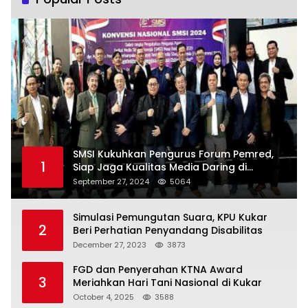
SMSI Kukuhkan Pengurus Forum Pemred,
1
Siap Jaga Kualitas Media Daring di
Indonesia
September 27, 2024
5064
Simulasi Pemungutan Suara, KPU Kukar
2
Beri Perhatian Penyandang Disabilitas
December 27, 2023
3873
FGD dan Penyerahan KTNA Award
3
Meriahkan Hari Tani Nasional di Kukar
October 4, 2025
3588