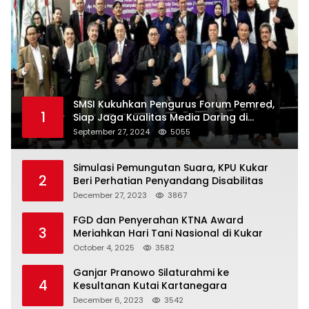
SMSI Kukuhkan Pengurus Forum Pemred,
1
Siap Jaga Kualitas Media Daring di
Indonesia
September 27, 2024
5055
Simulasi Pemungutan Suara, KPU Kukar
2
Beri Perhatian Penyandang Disabilitas
December 27, 2023
3867
FGD dan Penyerahan KTNA Award
3
Meriahkan Hari Tani Nasional di Kukar
October 4, 2025
3582
Ganjar Pranowo Silaturahmi ke
4
Kesultanan Kutai Kartanegara
December 6, 2023
3542