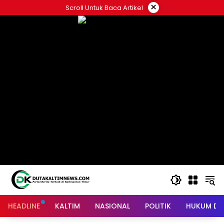
Skip
×
Scroll Untuk Baca Artikel
to
content
HEADLINE
KALTIM
NASIONAL
POLITIK
HUKUM DA