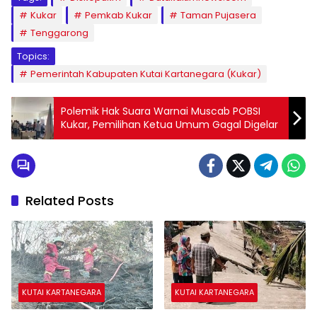
Kukar
Pemkab Kukar
Taman Pujasera
Tenggarong
Topics:
Pemerintah Kabupaten Kutai Kartanegara (Kukar)
Polemik Hak Suara Warnai Muscab POBSI
Kukar, Pemilihan Ketua Umum Gagal Digelar
Related Posts
KUTAI KARTANEGARA
KUTAI KARTANEGARA