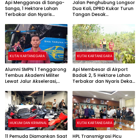
Api Mengganas di Sanga-
Jalan Penghubung Longsor
Sanga, 1 Hektare Lahan
Dua Kali, DPRD Kukar Turun
Terbakar dan Nyaris
Tangan Desak
Sambar Rumah Warga
Penanganan Darurat
KUTAI KARTANEGARA
KUTAI KARTANEGARA
Alumni SMPN 1 Tenggarong
Api Membesar di Airport
Tembus Akademi Militer
Badak 2, 5 Hektare Lahan
Lewat Jalur Akselerasi,
Terbakar dan Nyaris Dekati
Jadi Kebanggaan Kukar
Pesantren
HUKUM DAN KRIMINAL
KUTAI KARTANEGARA
11 Pemuda Diamankan Saat
HPL Transmigrasi Picu