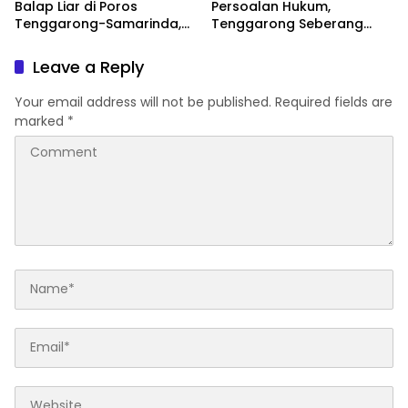
Balap Liar di Poros
Persoalan Hukum,
Tenggarong-Samarinda,
Tenggarong Seberang
Motor Ditahan hingga 3
Jadi Wilayah dengan
Bulan
Permasalahan Terbanyak
Leave a Reply
di Kukar
Your email address will not be published.
Required fields are
marked
*