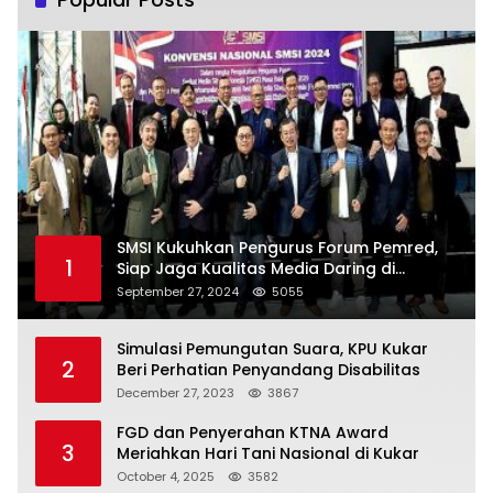
SMSI Kukuhkan Pengurus Forum Pemred,
1
Siap Jaga Kualitas Media Daring di
Indonesia
September 27, 2024
5055
Simulasi Pemungutan Suara, KPU Kukar
2
Beri Perhatian Penyandang Disabilitas
December 27, 2023
3867
FGD dan Penyerahan KTNA Award
3
Meriahkan Hari Tani Nasional di Kukar
October 4, 2025
3582