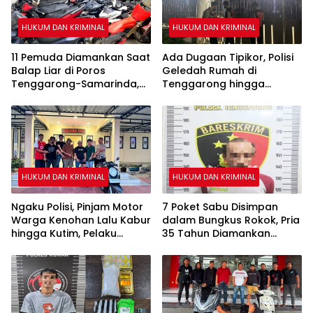
HUKUM DAN KRIMINAL
HUKUM DAN KRIMINAL
11 Pemuda Diamankan Saat
Ada Dugaan Tipikor, Polisi
Balap Liar di Poros
Geledah Rumah di
Tenggarong-Samarinda,
Tenggarong hingga
Motor Ditahan hingga 3
Malam
Bulan
HUKUM DAN KRIMINAL
HUKUM DAN KRIMINAL
Ngaku Polisi, Pinjam Motor
7 Poket Sabu Disimpan
Warga Kenohan Lalu Kabur
dalam Bungkus Rokok, Pria
hingga Kutim, Pelaku
35 Tahun Diamankan
Akhirnya Dibekuk
Polsek Tenggarong