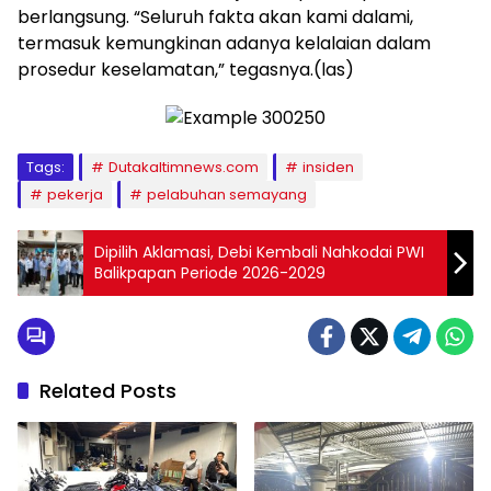
berlangsung. “Seluruh fakta akan kami dalami,
termasuk kemungkinan adanya kelalaian dalam
prosedur keselamatan,” tegasnya.(las)
Tags:
Dutakaltimnews.com
insiden
pekerja
pelabuhan semayang
Dipilih Aklamasi, Debi Kembali Nahkodai PWI
Balikpapan Periode 2026-2029
Related Posts