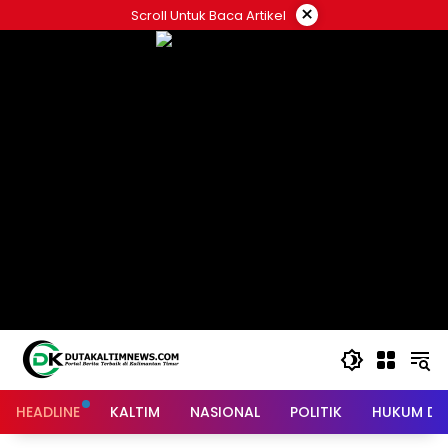
Skip
×
Scroll Untuk Baca Artikel
to
content
HEADLINE
KALTIM
NASIONAL
POLITIK
HUKUM DA