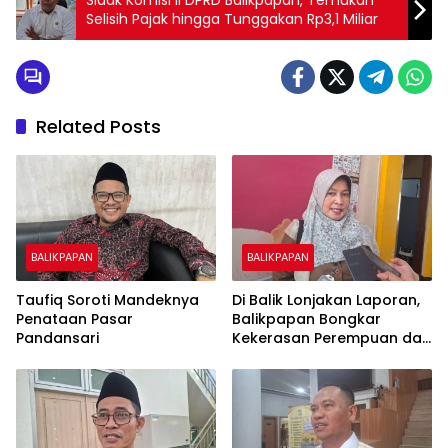
Sidak Komisi II DPRD Balikpapan, Temukan
Selisih Pajak hingga Tunggakan Rp3,1 Miliar
Related Posts
BALIKPAPAN
BALIKPAPAN
Taufiq Soroti Mandeknya
Di Balik Lonjakan Laporan,
Penataan Pasar
Balikpapan Bongkar
Pandansari
Kekerasan Perempuan dan
Anak