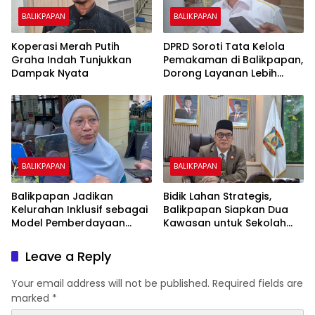
BALIKPAPAN
BALIKPAPAN
Koperasi Merah Putih
DPRD Soroti Tata Kelola
Graha Indah Tunjukkan
Pemakaman di Balikpapan,
Dampak Nyata
Dorong Layanan Lebih
Layak dan Tanpa Beban
Biaya Warga
BALIKPAPAN
BALIKPAPAN
Balikpapan Jadikan
Bidik Lahan Strategis,
Kelurahan Inklusif sebagai
Balikpapan Siapkan Dua
Model Pemberdayaan
Kawasan untuk Sekolah
Difabel
Rakyat Berbasis Asrama
Leave a Reply
Your email address will not be published.
Required fields are
marked
*