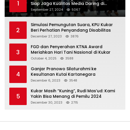
1
Siap Jaga Kualitas Media Daring di
Indonesia
September 27, 2024
5067
Simulasi Pemungutan Suara, KPU Kukar
2
Beri Perhatian Penyandang Disabilitas
December 27, 2023
3876
FGD dan Penyerahan KTNA Award
3
Meriahkan Hari Tani Nasional di Kukar
October 4, 2025
3588
Ganjar Pranowo Silaturahmi ke
4
Kesultanan Kutai Kartanegara
December 6, 2023
3548
Kukar Masih “Kuning”, Rudi Mas’ud: Kami
5
Yakin Bisa Menang di Pemilu 2024
December 30, 2023
2715