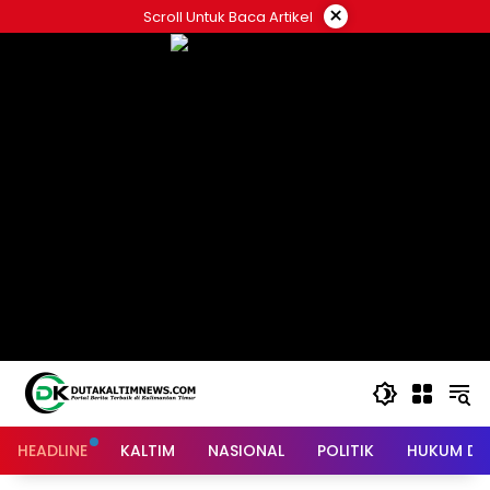
Skip
×
Scroll Untuk Baca Artikel
to
content
HEADLINE
KALTIM
NASIONAL
POLITIK
HUKUM DA