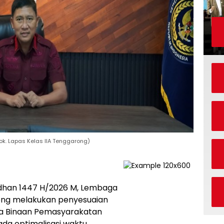
ok. Lapas Kelas IIA Tenggarong)
dhan 1447 H/2026 M, Lembaga
ong melakukan penyesuaian
a Binaan Pemasyarakatan
ada optimalisasi waktu