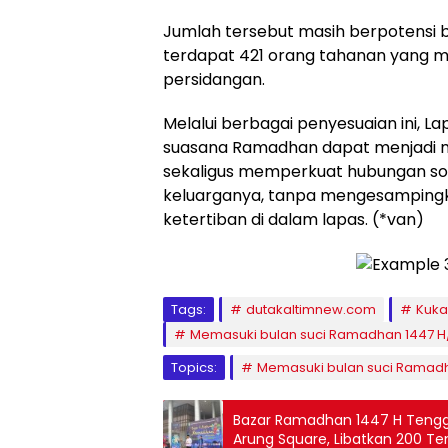
Jumlah tersebut masih berpotensi
terdapat 421 orang tahanan yang m
persidangan.
Melalui berbagai penyesuaian ini, 
suasana Ramadhan dapat menjadi 
sekaligus memperkuat hubungan sos
keluarganya, tanpa mengesamping
ketertiban di dalam lapas. (*van)
Tags:
dutakaltimnew.com
Kuka
Memasuki bulan suci Ramadhan 1447 H
Topics:
Memasuki bulan suci Ramadh
Bazar Ramadhan 1447 H Tengg
Arung Square, Libatkan 200 T