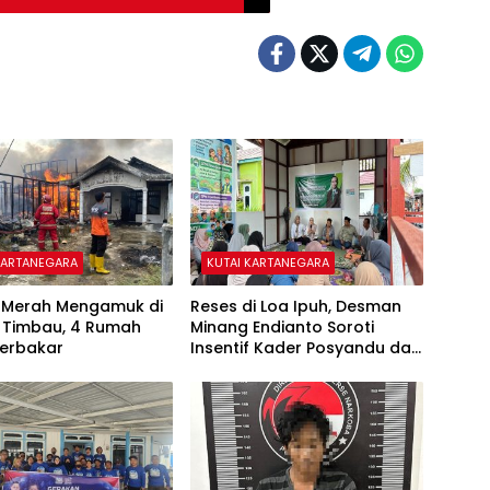
KARTANEGARA
KUTAI KARTANEGARA
o Merah Mengamuk di
Reses di Loa Ipuh, Desman
 Timbau, 4 Rumah
Minang Endianto Soroti
Terbakar
Insentif Kader Posyandu dan
Irigasi Pertanian