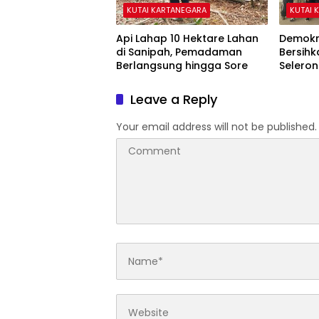
KUTAI KARTANEGARA
KUTAI 
Api Lahap 10 Hektare Lahan
Demokr
di Sanipah, Pemadaman
Bersihk
Berlangsung hingga Sore
Selero
Langit 
Leave a Reply
Your email address will not be published.