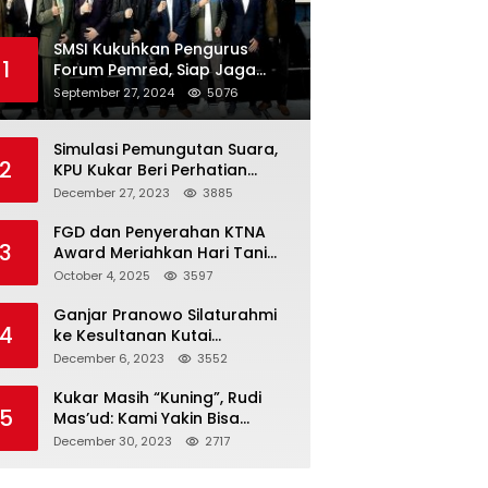
SMSI Kukuhkan Pengurus
1
Forum Pemred, Siap Jaga
Kualitas Media Daring di
September 27, 2024
5076
Indonesia
Simulasi Pemungutan Suara,
2
KPU Kukar Beri Perhatian
Penyandang Disabilitas
December 27, 2023
3885
FGD dan Penyerahan KTNA
3
Award Meriahkan Hari Tani
Nasional di Kukar
October 4, 2025
3597
Ganjar Pranowo Silaturahmi
4
ke Kesultanan Kutai
Kartanegara
December 6, 2023
3552
Kukar Masih “Kuning”, Rudi
5
Mas’ud: Kami Yakin Bisa
Menang di Pemilu 2024
December 30, 2023
2717