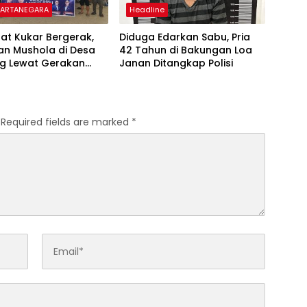
KARTANEGARA
Headline
at Kukar Bergerak,
Diduga Edarkan Sabu, Pria
an Mushola di Desa
42 Tahun di Bakungan Loa
ng Lewat Gerakan
Janan Ditangkap Polisi
Biru Indonesia Asri
Required fields are marked
*