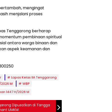
 bertambah, mengingat
asih menjalani proses
Lapas Tenggarong berharap
momentum pembinaan spiritual
ial antara warga binaan dan
kan aspek keamanan dan
r
Lapas Kelas IIA Tenggarong
/2026 M
WBP
an 1447 H/2026 M
arong Dipusatkan di Tangga
enant UMKM