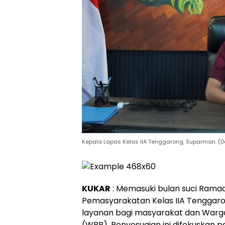
Kepala Lapas Kelas IIA Tenggarong, Suparman. (D
KUKAR
: Memasuki bulan suci Rama
Pemasyarakatan Kelas IIA Tenggar
layanan bagi masyarakat dan Warg
(WBP). Penyesuaian ini difokuskan p