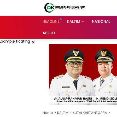
Skip
to
content
HEADLINE
KALTIM
NASIONAL
ABOUT
×
Home
KALTIM
KUTAI KARTANEGARA