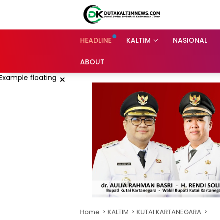
Skip
to
content
HEADLINE
KALTIM
NASIONAL
ABOUT
×
Home
KALTIM
KUTAI KARTANEGARA