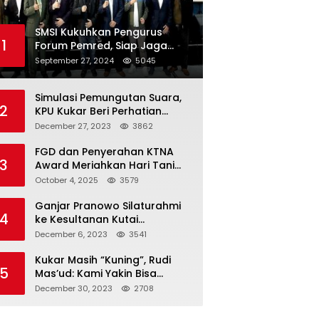
SMSI Kukuhkan Pengurus
1
Forum Pemred, Siap Jaga
Kualitas Media Daring di
September 27, 2024
5045
Indonesia
Simulasi Pemungutan Suara,
2
KPU Kukar Beri Perhatian
Penyandang Disabilitas
December 27, 2023
3862
FGD dan Penyerahan KTNA
3
Award Meriahkan Hari Tani
Nasional di Kukar
October 4, 2025
3579
Ganjar Pranowo Silaturahmi
4
ke Kesultanan Kutai
Kartanegara
December 6, 2023
3541
Kukar Masih “Kuning”, Rudi
5
Mas’ud: Kami Yakin Bisa
Menang di Pemilu 2024
December 30, 2023
2708