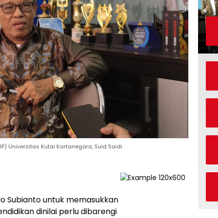
) Universitas Kutai Kartanegara, Suid Saidi.
wo Subianto untuk memasukkan
ndidikan dinilai perlu dibarengi