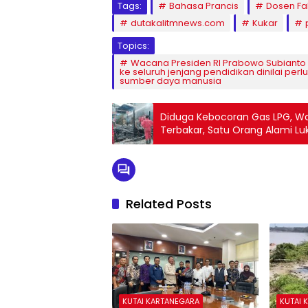
Tags:
Bahasa Prancis
Dosen Fa
dutakalitmnews.com
Kukar
Topics:
Wacana Presiden RI Prabowo Subianto
ke seluruh jenjang pendidikan dinilai per
sumber daya manusia
Diduga Kebocoran Gas LPG, W
Terbakar, Satu Orang Alami Lu
Related Posts
KUTAI KARTANEGARA
KUTAI 