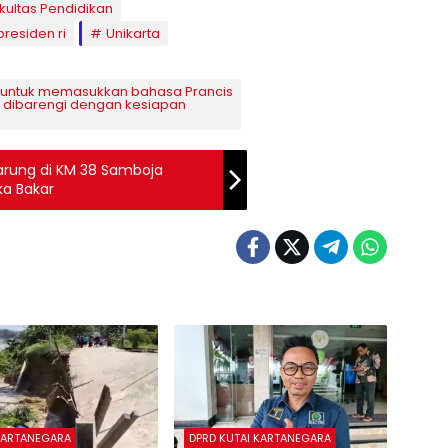
kultas Pendidikan
presiden ri
Unikarta
 untuk memasukkan bahasa Prancis
lu dibarengi dengan kesiapan
arung di KM 38 Samboja
ka Bakar
KARTANEGARA
DPRD KUTAI KARTANEGARA