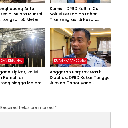
Penghubung Antar
Komisi I DPRD Kaltim Cari
ten di Muara Muntai
Solusi Persoalan Lahan
, Longsor 50 Meter
Transmigrasi di Kukar,
kan Akses Warga
Cegah Kasus Serupa JMB
Terulang
DAN KRIMINAL
KUTAI KARTANEGARA
aan Tipikor, Polisi
Anggaran Porprov Masih
h Rumah di
Dibahas, DPRD Kukar Tunggu
rong hingga Malam
Jumlah Cabor yang
Dipertandingkan di Paser
Required fields are marked
*