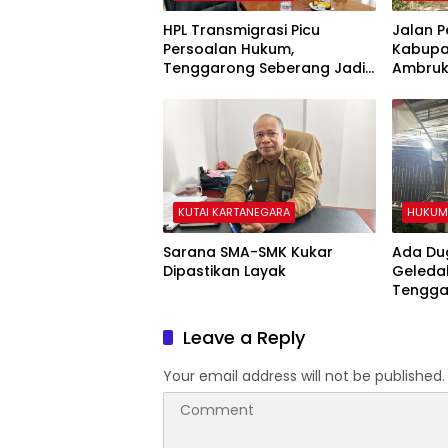
HPL Transmigrasi Picu
Jalan 
Persoalan Hukum,
Kabupa
Tenggarong Seberang Jadi
Ambruk
Wilayah dengan
Lumpuh
Permasalahan Terbanyak di
Kukar
KUTAI KARTANEGARA
HUKUM 
Sarana SMA-SMK Kukar
Ada Dug
Dipastikan Layak
Geleda
Tengga
Leave a Reply
Your email address will not be published.