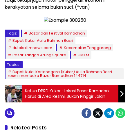
takjil, tetapi juga motor penggerak ekonomi
kerakyatan selama bulan suci. (*van)
Tags:
Bazar dan Festival Ramadhan
Bupati Kukar Aulia Rahman Basri
dutakalitmnews.com
Kecamatan Tenggarong
Pasar Tangga Arung Square
UMKM
Topics:
Bupati Kutai Kartanegara (Kukar) Aulia Rahman Basri
resmi membuka Bazar Ramadhan 1447 H
Ketua DPRD Kukar : Lokasi Pasar Ramadan
Harus di Area Resmi, Bukan Pinggir Jalan
Related Posts