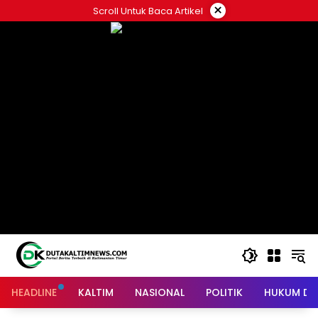
Skip
×
Scroll Untuk Baca Artikel
to
content
HEADLINE
KALTIM
NASIONAL
POLITIK
HUKUM DA