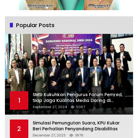
Popular Posts
SMSI Kukuhkan Pengurus Forum Pemred,
1
Siap Jaga Kualitas Media Daring di
Indonesia
September 27, 2024
5067
Simulasi Pemungutan Suara, KPU Kukar
2
Beri Perhatian Penyandang Disabilitas
December 27, 2023
3876