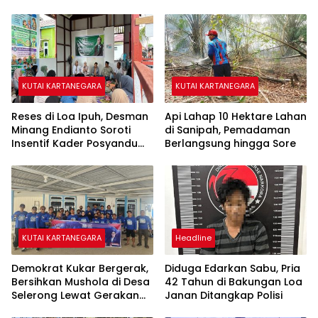
KUTAI KARTANEGARA
KUTAI KARTANEGARA
Reses di Loa Ipuh, Desman
Api Lahap 10 Hektare Lahan
Minang Endianto Soroti
di Sanipah, Pemadaman
Insentif Kader Posyandu
Berlangsung hingga Sore
dan Irigasi Pertanian
KUTAI KARTANEGARA
Headline
Demokrat Kukar Bergerak,
Diduga Edarkan Sabu, Pria
Bersihkan Mushola di Desa
42 Tahun di Bakungan Loa
Selerong Lewat Gerakan
Janan Ditangkap Polisi
Langit Biru Indonesia Asri