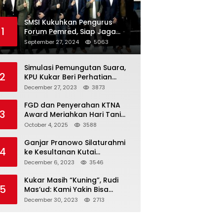
SMSI Kukuhkan Pengurus
1
Forum Pemred, Siap Jaga
Kualitas Media Daring di
September 27, 2024
5063
Indonesia
Simulasi Pemungutan Suara,
2
KPU Kukar Beri Perhatian
Penyandang Disabilitas
December 27, 2023
3873
FGD dan Penyerahan KTNA
3
Award Meriahkan Hari Tani
Nasional di Kukar
October 4, 2025
3588
Ganjar Pranowo Silaturahmi
4
ke Kesultanan Kutai
Kartanegara
December 6, 2023
3546
Kukar Masih “Kuning”, Rudi
5
Mas’ud: Kami Yakin Bisa
Menang di Pemilu 2024
December 30, 2023
2713