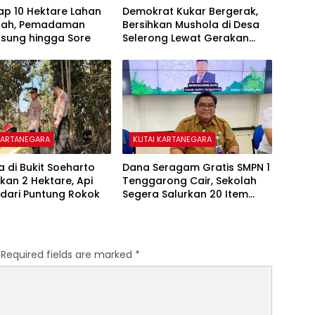
ap 10 Hektare Lahan
Demokrat Kukar Bergerak,
ipah, Pemadaman
Bersihkan Mushola di Desa
gsung hingga Sore
Selerong Lewat Gerakan
Langit Biru Indonesia Asri
KARTANEGARA
KUTAI KARTANEGARA
a di Bukit Soeharto
Dana Seragam Gratis SMPN 1
an 2 Hektare, Api
Tenggarong Cair, Sekolah
dari Puntung Rokok
Segera Salurkan 20 Item
Perlengkapan Siswa Baru
Required fields are marked
*