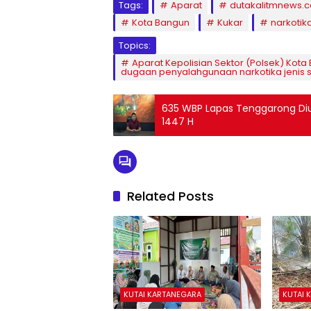
Tags:
Aparat
dutakalitmnews.
Kota Bangun
Kukar
narkotik
Topics:
Aparat Kepolisian Sektor (Polsek) Ko
dugaan penyalahgunaan narkotika jenis 
635 WBP Lapas Tenggarong Dius
1447 H
Related Posts
KUTAI KARTANEGARA
KUTAI 