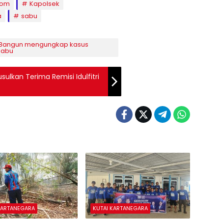
com
Kapolsek
a
sabu
ta Bangun mengungkap kasus
sabu
ulkan Terima Remisi Idulfitri
KARTANEGARA
KUTAI KARTANEGARA