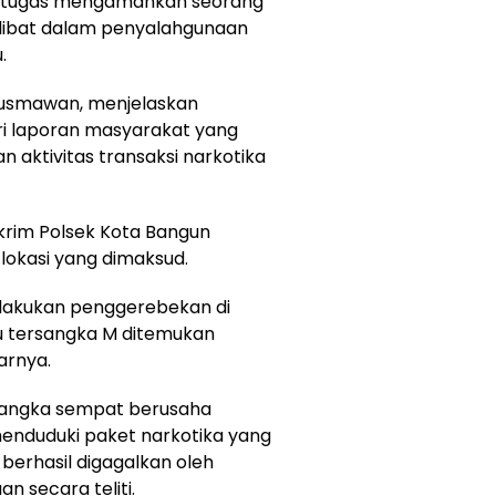
etugas mengamankan seorang
terlibat dalam penyalahgunaan
.
Rusmawan, menjelaskan
ri laporan masyarakat yang
aktivitas transaksi narkotika
skrim Polsek Kota Bangun
lokasi yang dimaksud.
melakukan penggerebekan di
tu tersangka M ditemukan
arnya.
rsangka sempat berusaha
enduduki paket narkotika yang
berhasil digagalkan oleh
 secara teliti.