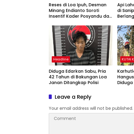
Reses di Loa Ipuh, Desman
Api Lah
Minang Endianto Soroti
di San
Insentif Kader Posyandu dan
Berlan
Irigasi Pertanian
Headline
KUTAI 
Diduga Edarkan Sabu, Pria
Karhutl
42 Tahun di Bakungan Loa
Hangusk
Janan Ditangkap Polisi
Diduga 
Leave a Reply
Your email address will not be published.