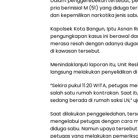
Dalam penggerebekan tersebut, p
pria berinisial M (51) yang diduga 
dan kepemilikan narkotika jenis sabu
Kapolsek Kota Bangun, Iptu Asnan 
pengungkapan kasus ini berawal da
merasa resah dengan adanya dugaan 
di kawasan tersebut.
Menindaklanjuti laporan itu, Unit Re
langsung melakukan penyelidikan di 
“Sekira pukul 11.20 WITA, petugas 
salah satu rumah kontrakan. Saat i
sedang berada di rumah saksi LN,” uj
Saat dilakukan penggeledahan, te
mengelabui petugas dengan cara m
diduga sabu. Namun upaya tersebut 
petugas yang melakukan pemeriksaan