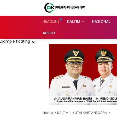
Skip
to
content
HEADLINE
KALTIM
NASIONAL
ABOUT
×
Home
KALTIM
KUTAI KARTANEGARA