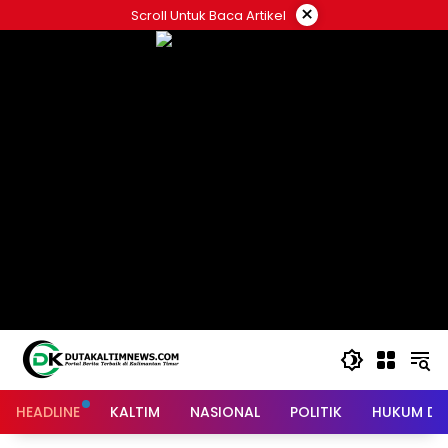
Skip
×
Scroll Untuk Baca Artikel
to
content
HEADLINE
KALTIM
NASIONAL
POLITIK
HUKUM DA