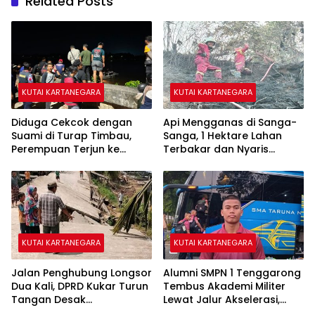
Related Posts
KUTAI KARTANEGARA
KUTAI KARTANEGARA
Diduga Cekcok dengan
Api Mengganas di Sanga-
Suami di Turap Timbau,
Sanga, 1 Hektare Lahan
Perempuan Terjun ke
Terbakar dan Nyaris
Sungai Mahakam
Sambar Rumah Warga
KUTAI KARTANEGARA
KUTAI KARTANEGARA
Jalan Penghubung Longsor
Alumni SMPN 1 Tenggarong
Dua Kali, DPRD Kukar Turun
Tembus Akademi Militer
Tangan Desak
Lewat Jalur Akselerasi,
Penanganan Darurat
Jadi Kebanggaan Kukar