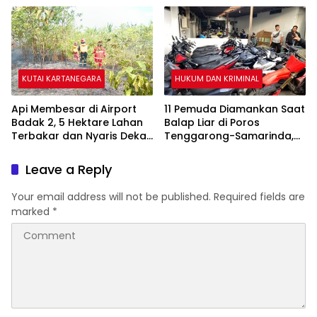
KUTAI KARTANEGARA
HUKUM DAN KRIMINAL
Api Membesar di Airport
11 Pemuda Diamankan Saat
Badak 2, 5 Hektare Lahan
Balap Liar di Poros
Terbakar dan Nyaris Dekati
Tenggarong-Samarinda,
Pesantren
Motor Ditahan hingga 3
Bulan
Leave a Reply
Your email address will not be published.
Required fields are
marked
*