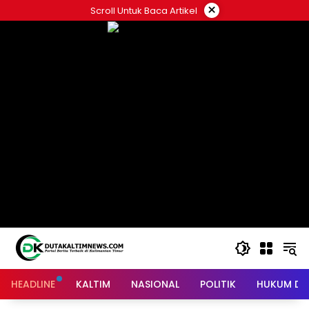
Skip
×
Scroll Untuk Baca Artikel
to
content
HEADLINE
KALTIM
NASIONAL
POLITIK
HUKUM DA