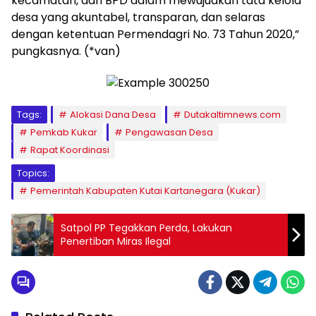
kecamatan, dan BPD dalam mewujudkan tata kelola
desa yang akuntabel, transparan, dan selaras
dengan ketentuan Permendagri No. 73 Tahun 2020,”
pungkasnya. (*van)
Tags:
Alokasi Dana Desa
Dutakaltimnews.com
Pemkab Kukar
Pengawasan Desa
Rapat Koordinasi
Topics:
Pemerintah Kabupaten Kutai Kartanegara (Kukar)
Satpol PP Tegakkan Perda, Lakukan
Penertiban Miras Ilegal