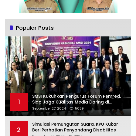
Popular Posts
SMSI Kukuhkan Pengurus Forum Pemred,
1
Siap Jaga Kualitas Media Daring di
Indonesia
September 27, 2024
5059
Simulasi Pemungutan Suara, KPU Kukar
2
Beri Perhatian Penyandang Disabilitas