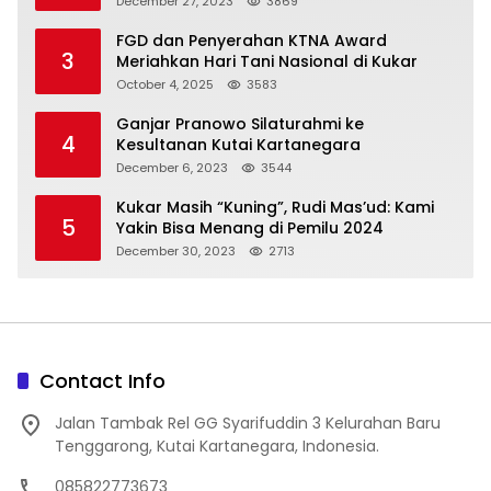
December 27, 2023
3869
FGD dan Penyerahan KTNA Award
3
Meriahkan Hari Tani Nasional di Kukar
October 4, 2025
3583
Ganjar Pranowo Silaturahmi ke
4
Kesultanan Kutai Kartanegara
December 6, 2023
3544
Kukar Masih “Kuning”, Rudi Mas’ud: Kami
5
Yakin Bisa Menang di Pemilu 2024
December 30, 2023
2713
Contact Info
Jalan Tambak Rel GG Syarifuddin 3 Kelurahan Baru
Tenggarong, Kutai Kartanegara, Indonesia.
085822773673