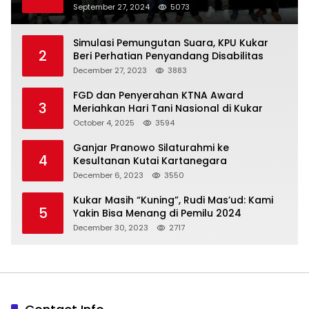
Indonesia
September 27, 2024
5073
Simulasi Pemungutan Suara, KPU Kukar
2
Beri Perhatian Penyandang Disabilitas
December 27, 2023
3883
FGD dan Penyerahan KTNA Award
3
Meriahkan Hari Tani Nasional di Kukar
October 4, 2025
3594
Ganjar Pranowo Silaturahmi ke
4
Kesultanan Kutai Kartanegara
December 6, 2023
3550
Kukar Masih “Kuning”, Rudi Mas’ud: Kami
5
Yakin Bisa Menang di Pemilu 2024
December 30, 2023
2717