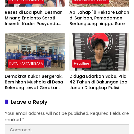
Reses di Loa Ipuh, Desman
Api Lahap 10 Hektare Lahan
Minang Endianto Soroti
di Sanipah, Pemadaman
Insentif Kader Posyandu
Berlangsung hingga Sore
dan Irigasi Pertanian
KUTAI KARTANEGARA
Headline
Demokrat Kukar Bergerak,
Diduga Edarkan Sabu, Pria
Bersihkan Mushola di Desa
42 Tahun di Bakungan Loa
Selerong Lewat Gerakan
Janan Ditangkap Polisi
Langit Biru Indonesia Asri
Leave a Reply
Your email address will not be published.
Required fields are
marked
*