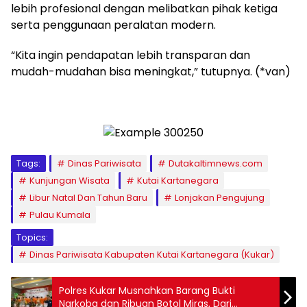
lebih profesional dengan melibatkan pihak ketiga
serta penggunaan peralatan modern.
“Kita ingin pendapatan lebih transparan dan
mudah-mudahan bisa meningkat,” tutupnya. (*van)
Tags:
Dinas Pariwisata
Dutakaltimnews.com
Kunjungan Wisata
Kutai Kartanegara
Libur Natal Dan Tahun Baru
Lonjakan Pengujung
Pulau Kumala
Topics:
Dinas Pariwisata Kabupaten Kutai Kartanegara (Kukar)
Polres Kukar Musnahkan Barang Bukti
Narkoba dan Ribuan Botol Miras, Dari