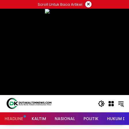
Skip
×
Scroll Untuk Baca Artikel
to
content
HEADLINE
KALTIM
NASIONAL
POLITIK
HUKUM DA