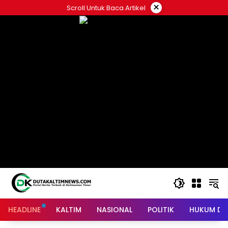
Skip
×
Scroll Untuk Baca Artikel
to
content
HEADLINE
KALTIM
NASIONAL
POLITIK
HUKUM DA