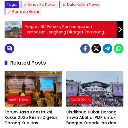
Tags:
Dinas PU Kukar
Duta Kaltim News
Pemkab Kukar
Progres 60 Persen, Pembangunan
Jembatan Jongkang Ditarget Rampung
Akhir 2025
Related Posts
ADVERTORIAL
ADVERTORIAL
Forum Jasa Konstruksi
Disdikbud Kukar Dorong
Kukar 2025 Resmi Digelar,
Siswa Aktif di PMR untuk
Dorong Kualitas
Bangun Kepedulian dan