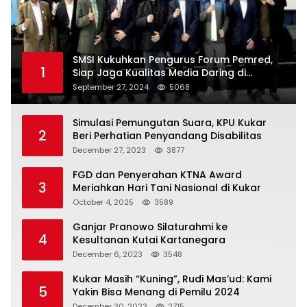
SMSI Kukuhkan Pengurus Forum Pemred,
1
Siap Jaga Kualitas Media Daring di
Indonesia
September 27, 2024
5068
Simulasi Pemungutan Suara, KPU Kukar
2
Beri Perhatian Penyandang Disabilitas
December 27, 2023
3877
FGD dan Penyerahan KTNA Award
3
Meriahkan Hari Tani Nasional di Kukar
October 4, 2025
3589
Ganjar Pranowo Silaturahmi ke
4
Kesultanan Kutai Kartanegara
December 6, 2023
3548
Kukar Masih “Kuning”, Rudi Mas’ud: Kami
5
Yakin Bisa Menang di Pemilu 2024
December 30, 2023
2715