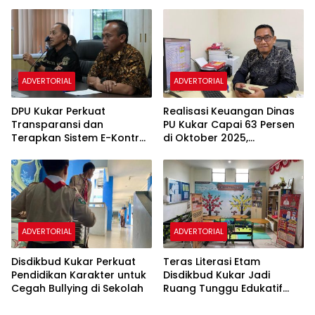
Pembangunan
Cegah Kekerasan di
Infrastruktur
Sekolah
ADVERTORIAL
ADVERTORIAL
DPU Kukar Perkuat
Realisasi Keuangan Dinas
Transparansi dan
PU Kukar Capai 63 Persen
Terapkan Sistem E-Kontrak
di Oktober 2025,
untuk Cegah Pungutan Liar
Pembangunan Berjalan
Sesuai Target
ADVERTORIAL
ADVERTORIAL
Disdikbud Kukar Perkuat
Teras Literasi Etam
Pendidikan Karakter untuk
Disdikbud Kukar Jadi
Cegah Bullying di Sekolah
Ruang Tunggu Edukatif
bagi Pengunjung