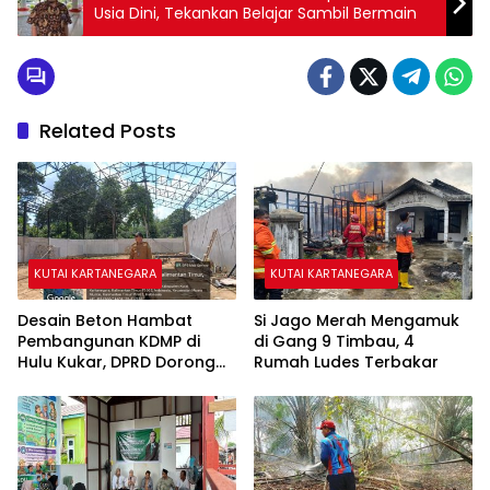
Usia Dini, Tekankan Belajar Sambil Bermain
Related Posts
KUTAI KARTANEGARA
KUTAI KARTANEGARA
Desain Beton Hambat
Si Jago Merah Mengamuk
Pembangunan KDMP di
di Gang 9 Timbau, 4
Hulu Kukar, DPRD Dorong
Rumah Ludes Terbakar
Pemerintah Cari Solusi