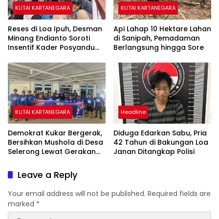
KUTAI KARTANEGARA
KUTAI KARTANEGARA
Reses di Loa Ipuh, Desman
Api Lahap 10 Hektare Lahan
Minang Endianto Soroti
di Sanipah, Pemadaman
Insentif Kader Posyandu
Berlangsung hingga Sore
dan Irigasi Pertanian
KUTAI KARTANEGARA
Headline
Demokrat Kukar Bergerak,
Diduga Edarkan Sabu, Pria
Bersihkan Mushola di Desa
42 Tahun di Bakungan Loa
Selerong Lewat Gerakan
Janan Ditangkap Polisi
Langit Biru Indonesia Asri
Leave a Reply
Your email address will not be published.
Required fields are
marked
*