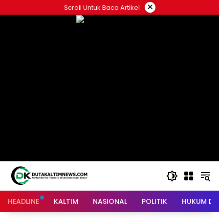
Skip
×
Scroll Untuk Baca Artikel
to
content
HEADLINE
KALTIM
NASIONAL
POLITIK
HUKUM DA