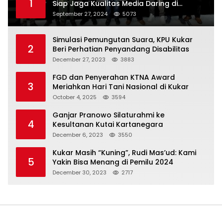
1
Siap Jaga Kualitas Media Daring di
Indonesia
September 27, 2024
5073
Simulasi Pemungutan Suara, KPU Kukar
2
Beri Perhatian Penyandang Disabilitas
December 27, 2023
3883
FGD dan Penyerahan KTNA Award
3
Meriahkan Hari Tani Nasional di Kukar
October 4, 2025
3594
Ganjar Pranowo Silaturahmi ke
4
Kesultanan Kutai Kartanegara
December 6, 2023
3550
Kukar Masih “Kuning”, Rudi Mas’ud: Kami
5
Yakin Bisa Menang di Pemilu 2024
December 30, 2023
2717