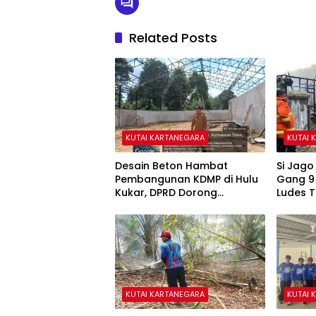
Related Posts
KUTAI KARTANEGARA
KUTAI 
Desain Beton Hambat
Si Jag
Pembangunan KDMP di Hulu
Gang 9
Kukar, DPRD Dorong
Ludes 
Pemerintah Cari Solusi
KUTAI KARTANEGARA
KUTAI 