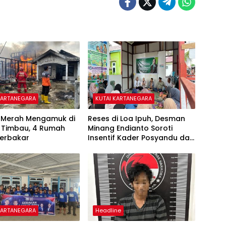
KARTANEGARA
KUTAI KARTANEGARA
o Merah Mengamuk di
Reses di Loa Ipuh, Desman
 Timbau, 4 Rumah
Minang Endianto Soroti
Terbakar
Insentif Kader Posyandu dan
Irigasi Pertanian
KARTANEGARA
Headline