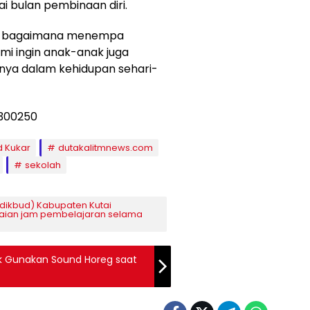
bulan pembinaan diri.
lah bagaimana menempa
mi ingin anak-anak juga
ya dalam kehidupan sehari-
d Kukar
dutakalitmnews.com
sekolah
dikbud) Kabupaten Kutai
aian jam pembelajaran selama
ak Gunakan Sound Horeg saat