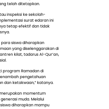
ang telah ditetapkan.
au inspeksi ke sekolah-
plementasi surat edaran ini
ya tetap efektif dan tidak
snya.
para siswa diharapkan
maan yang diselenggarakan di
ntren kilat, tadarus Al-Qur’an,
ial.
ti program Ramadan di
 menambah pengetahuan
 dan ketakwaan,” katanya.
an merupakan momentum
generasi muda. Melalui
h, siswa diharapkan mampu