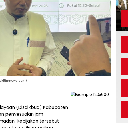
takltimnews.com)
udayaan (Disdikbud) Kabupaten
an penyesuaian jam
madan. Kebijakan tersebut
 yang telah disampaikan