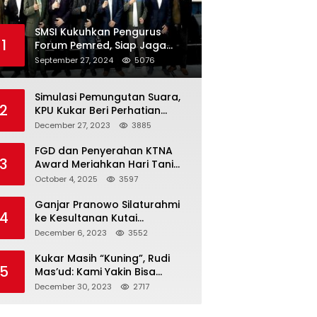
SMSI Kukuhkan Pengurus
1
Forum Pemred, Siap Jaga
Kualitas Media Daring di
September 27, 2024
5076
Indonesia
Simulasi Pemungutan Suara,
2
KPU Kukar Beri Perhatian
Penyandang Disabilitas
December 27, 2023
3885
FGD dan Penyerahan KTNA
3
Award Meriahkan Hari Tani
Nasional di Kukar
October 4, 2025
3597
Ganjar Pranowo Silaturahmi
4
ke Kesultanan Kutai
Kartanegara
December 6, 2023
3552
Kukar Masih “Kuning”, Rudi
5
Mas’ud: Kami Yakin Bisa
Menang di Pemilu 2024
December 30, 2023
2717