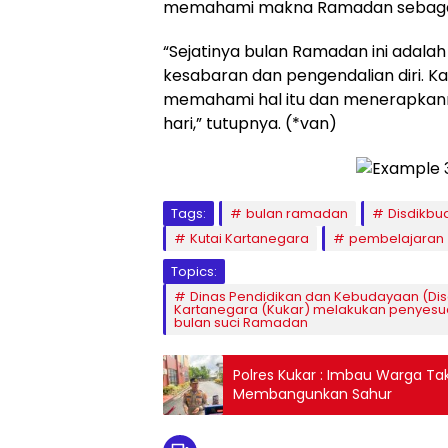
memahami makna Ramadan sebagai 
“Sejatinya bulan Ramadan ini ada
kesabaran dan pengendalian diri. Ka
memahami hal itu dan menerapkann
hari,” tutupnya. (*van)
Tags:
bulan ramadan
Disdikbu
Kutai Kartanegara
pembelajaran
Topics:
Dinas Pendidikan dan Kebudayaan (Dis
Kartanegara (Kukar) melakukan penyesu
bulan suci Ramadan
Polres Kukar : Imbau Warga T
Membangunkan Sahur