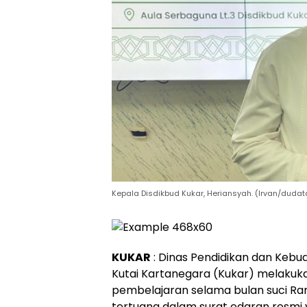
Kepala Disdikbud Kukar, Heriansyah. (Irvan/duda
KUKAR
: Dinas Pendidikan dan Keb
Kutai Kartanegara (Kukar) melakuk
pembelajaran selama bulan suci Ra
tertuang dalam surat edaran resmi