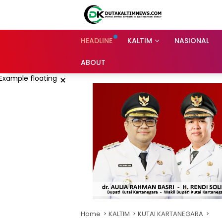
Skip
to
content
HEADLINE
KALTIM
NASIONAL
ABOUT
×
Home
KALTIM
KUTAI KARTANEGARA