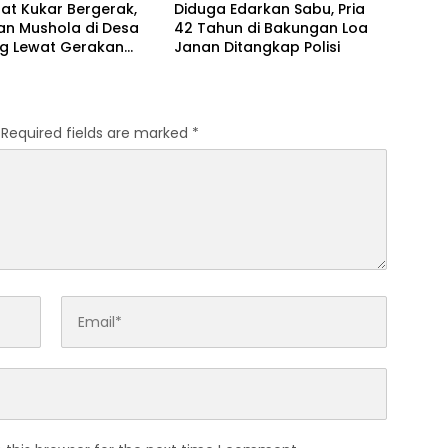
at Kukar Bergerak,
Diduga Edarkan Sabu, Pria
an Mushola di Desa
42 Tahun di Bakungan Loa
ng Lewat Gerakan
Janan Ditangkap Polisi
Biru Indonesia Asri
Required fields are marked
*