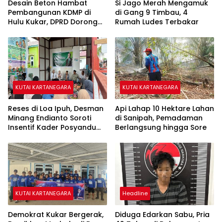
Desain Beton Hambat
Si Jago Merah Mengamuk
Pembangunan KDMP di
di Gang 9 Timbau, 4
Hulu Kukar, DPRD Dorong
Rumah Ludes Terbakar
Pemerintah Cari Solusi
KUTAI KARTANEGARA
KUTAI KARTANEGARA
Reses di Loa Ipuh, Desman
Api Lahap 10 Hektare Lahan
Minang Endianto Soroti
di Sanipah, Pemadaman
Insentif Kader Posyandu
Berlangsung hingga Sore
dan Irigasi Pertanian
KUTAI KARTANEGARA
Headline
Demokrat Kukar Bergerak,
Diduga Edarkan Sabu, Pria