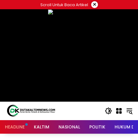
Skip
×
Scroll Untuk Baca Artikel
to
content
HEADLINE
KALTIM
NASIONAL
POLITIK
HUKUM DA