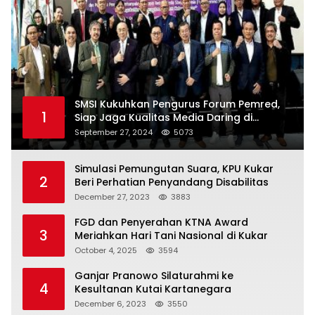
SMSI Kukuhkan Pengurus Forum Pemred,
1
Siap Jaga Kualitas Media Daring di
Indonesia
September 27, 2024
5073
Simulasi Pemungutan Suara, KPU Kukar
2
Beri Perhatian Penyandang Disabilitas
December 27, 2023
3883
FGD dan Penyerahan KTNA Award
3
Meriahkan Hari Tani Nasional di Kukar
October 4, 2025
3594
Ganjar Pranowo Silaturahmi ke
4
Kesultanan Kutai Kartanegara
December 6, 2023
3550