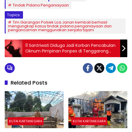
Tindak Pidana Penganiayaan
Topics:
Tim Garangan Polsek Loa Janan kembali berhasil
mengungkap kasus tindak pidana penganiayaan dan
pengancaman menggunakan senjata tajam
11 Santriwati Diduga Jadi Korban Pencabulan
Oknum Pimpinan Ponpes di Tenggarong
Seberang
Related Posts
KUTAI KARTANEGARA
KUTAI KARTANEGARA