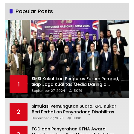
Popular Posts
SMSI Kukuhkan Pengurus Forum Pemred,
1
Siap Jaga Kualitas Media Daring di
Indonesia
September 27, 2024
5079
Simulasi Pemungutan Suara, KPU Kukar
2
Beri Perhatian Penyandang Disabilitas
December 27, 2023
3890
FGD dan Penyerahan KTNA Award