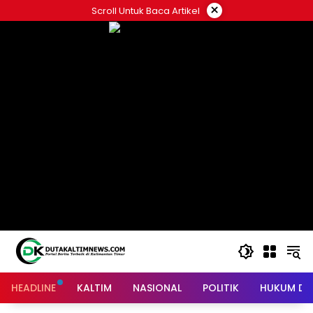
Skip
×
Scroll Untuk Baca Artikel
to
content
HEADLINE
KALTIM
NASIONAL
POLITIK
HUKUM DA