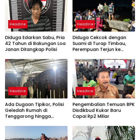
Headline
Headline
Diduga Edarkan Sabu, Pria
Diduga Cekcok dengan
42 Tahun di Bakungan Loa
Suami di Turap Timbau,
Janan Ditangkap Polisi
Perempuan Terjun ke
Sungai Mahakam
Headline
Headline
Ada Dugaan Tipikor, Polisi
Pengembalian Temuan BPK
Geledah Rumah di
Disdikbud Kukar Baru
Tenggarong hingga
Capai Rp2 Miliar
Malam