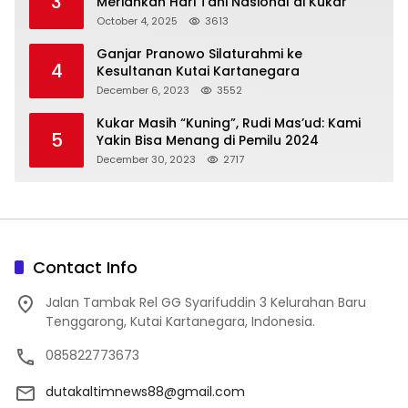
3
Meriahkan Hari Tani Nasional di Kukar
October 4, 2025
3613
Ganjar Pranowo Silaturahmi ke
4
Kesultanan Kutai Kartanegara
December 6, 2023
3552
Kukar Masih “Kuning”, Rudi Mas’ud: Kami
5
Yakin Bisa Menang di Pemilu 2024
December 30, 2023
2717
Contact Info
Jalan Tambak Rel GG Syarifuddin 3 Kelurahan Baru
Tenggarong, Kutai Kartanegara, Indonesia.
085822773673
dutakaltimnews88@gmail.com