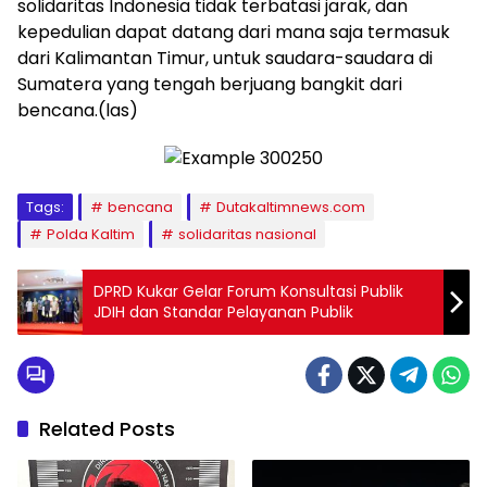
solidaritas Indonesia tidak terbatasi jarak, dan
kepedulian dapat datang dari mana saja termasuk
dari Kalimantan Timur, untuk saudara-saudara di
Sumatera yang tengah berjuang bangkit dari
bencana.(las)
Tags:
bencana
Dutakaltimnews.com
Polda Kaltim
solidaritas nasional
DPRD Kukar Gelar Forum Konsultasi Publik
JDIH dan Standar Pelayanan Publik
Related Posts