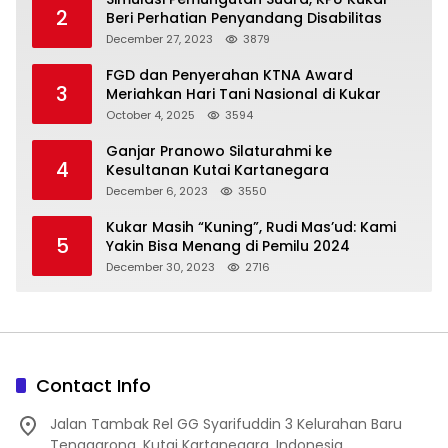
2
Beri Perhatian Penyandang Disabilitas
December 27, 2023
3879
FGD dan Penyerahan KTNA Award
3
Meriahkan Hari Tani Nasional di Kukar
October 4, 2025
3594
Ganjar Pranowo Silaturahmi ke
4
Kesultanan Kutai Kartanegara
December 6, 2023
3550
Kukar Masih “Kuning”, Rudi Mas’ud: Kami
5
Yakin Bisa Menang di Pemilu 2024
December 30, 2023
2716
Contact Info
Jalan Tambak Rel GG Syarifuddin 3 Kelurahan Baru
Tenggarong, Kutai Kartanegara, Indonesia.