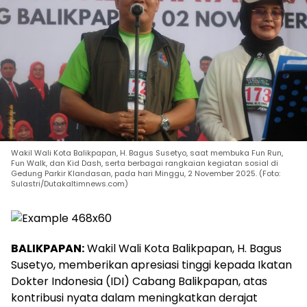
Wakil Wali Kota Balikpapan, H. Bagus Susetyo, saat membuka Fun Run,
Fun Walk, dan Kid Dash, serta berbagai rangkaian kegiatan sosial di
Gedung Parkir Klandasan, pada hari Minggu, 2 November 2025. (Foto:
Sulastri/Dutakaltimnews.com)
BALIKPAPAN:
Wakil Wali Kota Balikpapan, H. Bagus
Susetyo, memberikan apresiasi tinggi kepada Ikatan
Dokter Indonesia (IDI) Cabang Balikpapan, atas
kontribusi nyata dalam meningkatkan derajat