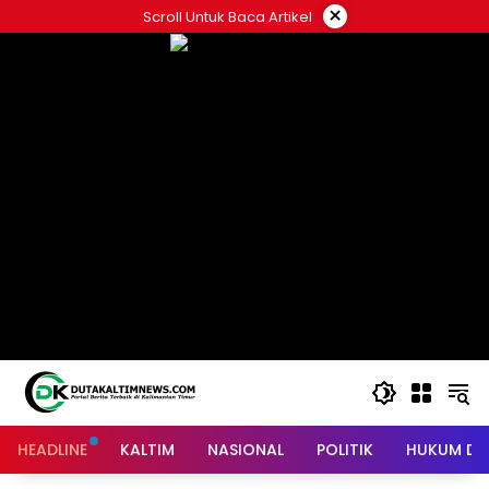
Skip
×
Scroll Untuk Baca Artikel
to
content
HEADLINE
KALTIM
NASIONAL
POLITIK
HUKUM DA