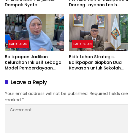
Dampak Nyata
Dorong Layanan Lebih
Layak dan Tanpa Beban
Biaya Warga
BALIKPAPAN
BALIKPAPAN
Balikpapan Jadikan
Bidik Lahan Strategis,
Kelurahan Inklusif sebagai
Balikpapan Siapkan Dua
Model Pemberdayaan
Kawasan untuk Sekolah
Difabel
Rakyat Berbasis Asrama
Leave a Reply
Your email address will not be published.
Required fields are
marked
*