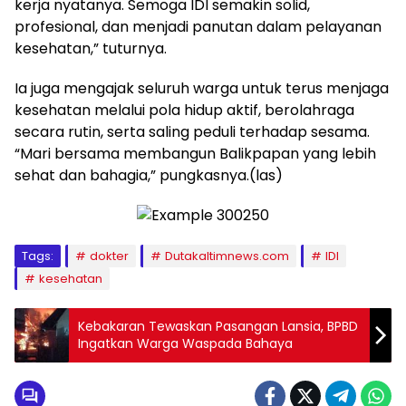
kerja nyatanya. Semoga IDI semakin solid,
profesional, dan menjadi panutan dalam pelayanan
kesehatan,” tuturnya.
Ia juga mengajak seluruh warga untuk terus menjaga
kesehatan melalui pola hidup aktif, berolahraga
secara rutin, serta saling peduli terhadap sesama.
“Mari bersama membangun Balikpapan yang lebih
sehat dan bahagia,” pungkasnya.(las)
Tags:
dokter
Dutakaltimnews.com
IDI
kesehatan
Kebakaran Tewaskan Pasangan Lansia, BPBD
Ingatkan Warga Waspada Bahaya