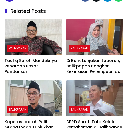
Related Posts
BALIKPAPAN
BALIKPAPAN
Taufiq Soroti Mandeknya
Di Balik Lonjakan Laporan,
Penataan Pasar
Balikpapan Bongkar
Pandansari
Kekerasan Perempuan dan
Anak
BALIKPAPAN
BALIKPAPAN
Koperasi Merah Putih
DPRD Soroti Tata Kelola
Graha Indah Tunjukkan
Pemakaman di Balikpapan,