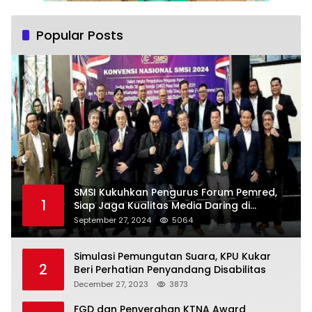
Popular Posts
SMSI Kukuhkan Pengurus Forum Pemred,
1
Siap Jaga Kualitas Media Daring di
Indonesia
September 27, 2024
5064
Simulasi Pemungutan Suara, KPU Kukar
2
Beri Perhatian Penyandang Disabilitas
December 27, 2023
3873
FGD dan Penyerahan KTNA Award