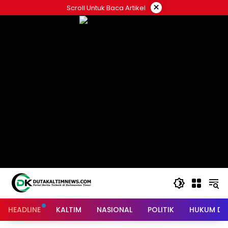
Skip
×
Scroll Untuk Baca Artikel
to
content
HEADLINE
KALTIM
NASIONAL
POLITIK
HUKUM DA