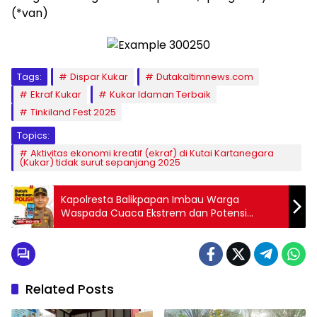
(*van)
Tags:
Dispar Kukar
Dutakaltimnews.com
Ekraf Kukar
Kukar Idaman Terbaik
Tinkiland Fest 2025
Topics:
Aktivitas ekonomi kreatif (ekraf) di Kutai Kartanegara
(Kukar) tidak surut sepanjang 2025
Kapolresta Balikpapan Imbau Warga
Waspada Cuaca Ekstrem dan Potensi
Bencana
Related Posts