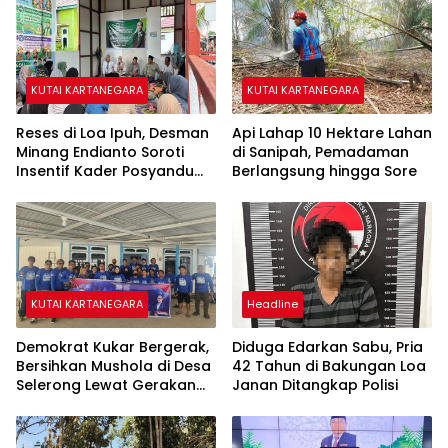
KUTAI KARTANEGARA
KUTAI KARTANEGARA
Reses di Loa Ipuh, Desman
Api Lahap 10 Hektare Lahan
Minang Endianto Soroti
di Sanipah, Pemadaman
Insentif Kader Posyandu
Berlangsung hingga Sore
dan Irigasi Pertanian
KUTAI KARTANEGARA
Headline
Demokrat Kukar Bergerak,
Diduga Edarkan Sabu, Pria
Bersihkan Mushola di Desa
42 Tahun di Bakungan Loa
Selerong Lewat Gerakan
Janan Ditangkap Polisi
Langit Biru Indonesia Asri