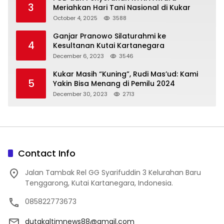
3
Meriahkan Hari Tani Nasional di Kukar
October 4, 2025
3588
Ganjar Pranowo Silaturahmi ke
4
Kesultanan Kutai Kartanegara
December 6, 2023
3546
Kukar Masih “Kuning”, Rudi Mas’ud: Kami
5
Yakin Bisa Menang di Pemilu 2024
December 30, 2023
2713
Contact Info
Jalan Tambak Rel GG Syarifuddin 3 Kelurahan Baru
Tenggarong, Kutai Kartanegara, Indonesia.
085822773673
dutakaltimnews88@gmail.com