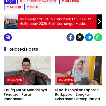
Tags:
Dutakaltimnews.com
lalulintas
Sinergi
tertib
Kadisparpora Tutup Turnamen FOSSBI U-12
Balikpapan 2025, Bukti Semangat Muda
Berolahraga
Related Posts
BALIKPAPAN
BALIKPAPAN
Taufiq Soroti Mandeknya
Di Balik Lonjakan Laporan,
Penataan Pasar
Balikpapan Bongkar
Pandansari
Kekerasan Perempuan dan
Anak