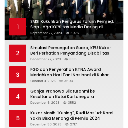
SMSI Kukuhkan Pengurus Forum Pemred,
1
Siap Jaga Kualitas Media Daring di
Indonesia
September 27, 2024
5076
Simulasi Pemungutan Suara, KPU Kukar
2
Beri Perhatian Penyandang Disabilitas
December 27, 2023
3885
FGD dan Penyerahan KTNA Award
3
Meriahkan Hari Tani Nasional di Kukar
October 4, 2025
3603
Ganjar Pranowo Silaturahmi ke
4
Kesultanan Kutai Kartanegara
December 6, 2023
3552
Kukar Masih “Kuning”, Rudi Mas’ud: Kami
5
Yakin Bisa Menang di Pemilu 2024
December 30, 2023
2717