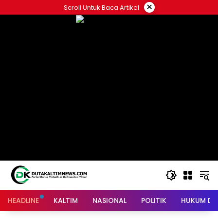
Skip
×
Scroll Untuk Baca Artikel
to
content
HEADLINE
KALTIM
NASIONAL
POLITIK
HUKUM DA