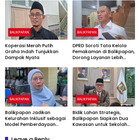
BALIKPAPAN
BALIKPAPAN
Koperasi Merah Putih
DPRD Soroti Tata Kelola
Graha Indah Tunjukkan
Pemakaman di Balikpapan,
Dampak Nyata
Dorong Layanan Lebih
Layak dan Tanpa Beban
Biaya Warga
BALIKPAPAN
BALIKPAPAN
Balikpapan Jadikan
Bidik Lahan Strategis,
Kelurahan Inklusif sebagai
Balikpapan Siapkan Dua
Model Pemberdayaan
Kawasan untuk Sekolah
Difabel
Rakyat Berbasis Asrama
Leave a Reply