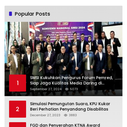
Popular Posts
SMSI Kukuhkan Pengurus Forum Pemred,
1
Siap Jaga Kualitas Media Daring di
Indonesia
September 27, 2024
5073
Simulasi Pemungutan Suara, KPU Kukar
2
Beri Perhatian Penyandang Disabilitas
December 27, 2023
3883
FGD dan Penyerahan KTNA Award