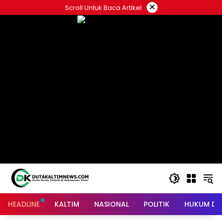
Skip
×
Scroll Untuk Baca Artikel
to
content
HEADLINE
KALTIM
NASIONAL
POLITIK
HUKUM DA