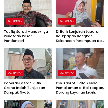
BALIKPAPAN
BALIKPAPAN
Taufiq Soroti Mandeknya
Di Balik Lonjakan Laporan,
Penataan Pasar
Balikpapan Bongkar
Pandansari
Kekerasan Perempuan dan
Anak
BALIKPAPAN
BALIKPAPAN
Koperasi Merah Putih
DPRD Soroti Tata Kelola
Graha Indah Tunjukkan
Pemakaman di Balikpapan,
Dampak Nyata
Dorong Layanan Lebih
Layak dan Tanpa Beban
Biaya Warga