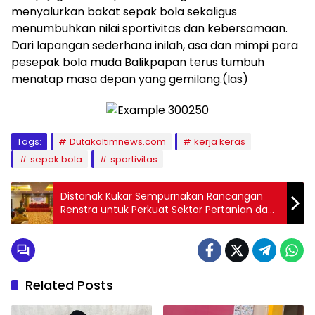
menyalurkan bakat sepak bola sekaligus
menumbuhkan nilai sportivitas dan kebersamaan.
Dari lapangan sederhana inilah, asa dan mimpi para
pesepak bola muda Balikpapan terus tumbuh
menatap masa depan yang gemilang.(las)
Tags:
Dutakaltimnews.com
kerja keras
sepak bola
sportivitas
Distanak Kukar Sempurnakan Rancangan
Renstra untuk Perkuat Sektor Pertanian dan
Peternakan
Related Posts