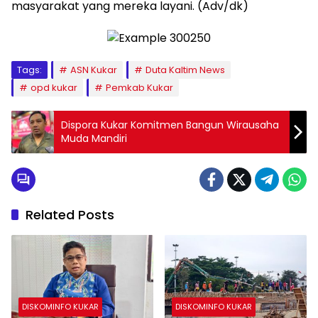
masyarakat yang mereka layani. (Adv/dk)
Tags:
ASN Kukar
Duta Kaltim News
opd kukar
Pemkab Kukar
Dispora Kukar Komitmen Bangun Wirausaha
Muda Mandiri
Related Posts
DISKOMINFO KUKAR
DISKOMINFO KUKAR