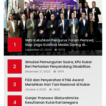
SMSI Kukuhkan Pengurus Forum Pemred,
1
Siap Jaga Kualitas Media Daring di
Indonesia
September 27, 2024
5072
Simulasi Pemungutan Suara, KPU Kukar
2
Beri Perhatian Penyandang Disabilitas
December 27, 2023
3879
FGD dan Penyerahan KTNA Award
3
Meriahkan Hari Tani Nasional di Kukar
October 4, 2025
3590
Ganjar Pranowo Silaturahmi ke
4
Kesultanan Kutai Kartanegara