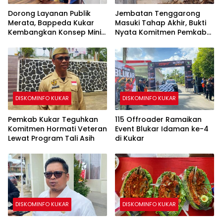
Dorong Layanan Publik
Jembatan Tenggarong
Merata, Bappeda Kukar
Masuki Tahap Akhir, Bukti
Kembangkan Konsep Mini
Nyata Komitmen Pemkab
MPP di Kecamatan
Kukar Bangun Infrastruktur
Terpadu
DISKOMINFO KUKAR
DISKOMINFO KUKAR
Pemkab Kukar Teguhkan
115 Offroader Ramaikan
Komitmen Hormati Veteran
Event Blukar Idaman ke-4
Lewat Program Tali Asih
di Kukar
DISKOMINFO KUKAR
DISKOMINFO KUKAR