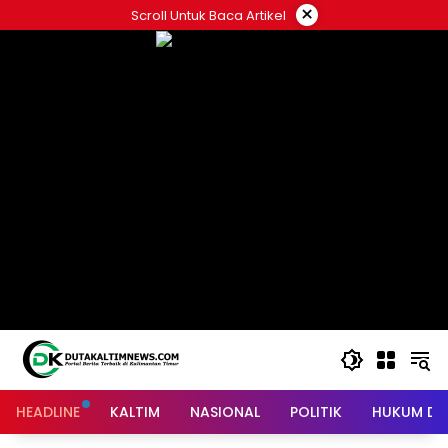
Skip
×
Scroll Untuk Baca Artikel
to
content
HEADLINE
KALTIM
NASIONAL
POLITIK
HUKUM DA