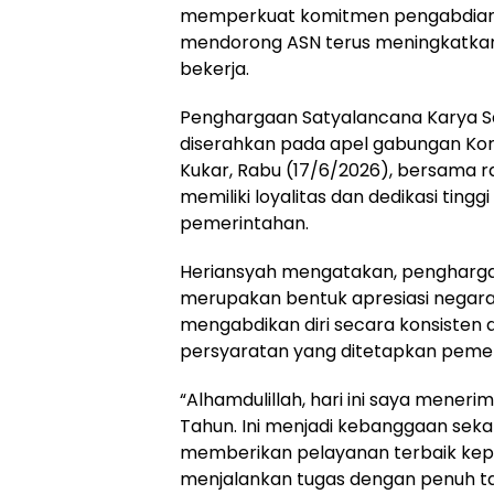
memperkuat komitmen pengabdian 
mendorong ASN terus meningkatkan
bekerja.
Penghargaan Satyalancana Karya S
diserahkan pada apel gabungan Korp
Kukar, Rabu (17/6/2026), bersama ra
memiliki loyalitas dan dedikasi ting
pemerintahan.
Heriansyah mengatakan, pengharga
merupakan bentuk apresiasi negara
mengabdikan diri secara konsisten
persyaratan yang ditetapkan pemer
“Alhamdulillah, hari ini saya mener
Tahun. Ini menjadi kebanggaan seka
memberikan pelayanan terbaik ke
menjalankan tugas dengan penuh ta