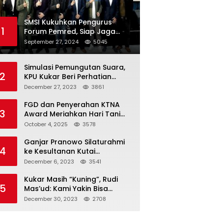
SMSI Kukuhkan Pengurus
1
Forum Pemred, Siap Jaga
Kualitas Media Daring di
September 27, 2024
5045
Indonesia
Simulasi Pemungutan Suara,
2
KPU Kukar Beri Perhatian
Penyandang Disabilitas
December 27, 2023
3861
FGD dan Penyerahan KTNA
3
Award Meriahkan Hari Tani
Nasional di Kukar
October 4, 2025
3578
Ganjar Pranowo Silaturahmi
4
ke Kesultanan Kutai
Kartanegara
December 6, 2023
3541
Kukar Masih “Kuning”, Rudi
5
Mas’ud: Kami Yakin Bisa
Menang di Pemilu 2024
December 30, 2023
2708