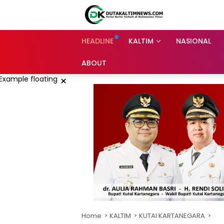
Skip
to
content
HEADLINE
KALTIM
NASIONAL
ABOUT
×
Home
KALTIM
KUTAI KARTANEGARA