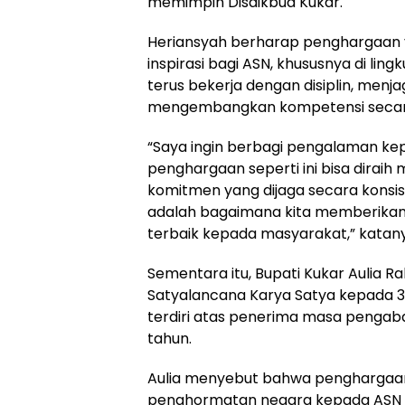
memimpin Disdikbud Kukar.
Heriansyah berharap penghargaan y
inspirasi bagi ASN, khususnya di lin
terus bekerja dengan disiplin, menja
mengembangkan kompetensi secara
“Saya ingin berbagi pengalaman k
penghargaan seperti ini bisa diraih m
komitmen yang dijaga secara konsis
adalah bagaimana kita memberika
terbaik kepada masyarakat,” katan
Sementara itu, Bupati Kukar Aulia 
Satyalancana Karya Satya kepada 3
terdiri atas penerima masa pengabdi
tahun.
Aulia menyebut bahwa penghargaa
penghormatan negara kepada ASN