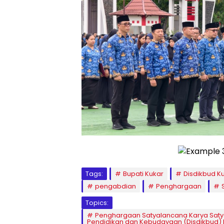
Tags:
Bupati Kukar
Disdikbud K
pengabdian
Penghargaan
Topics:
Penghargaan Satyalancana Karya Satya
Pendidikan dan Kebudayaan (Disdikbud) 