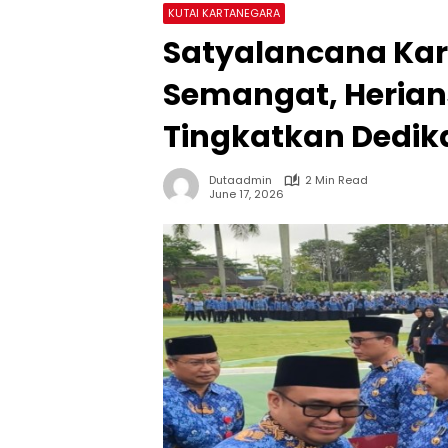
KUTAI KARTANEGARA
Satyalancana Kar
Semangat, Herian
Tingkatkan Dedik
Dutaadmin
2 Min Read
June 17, 2026