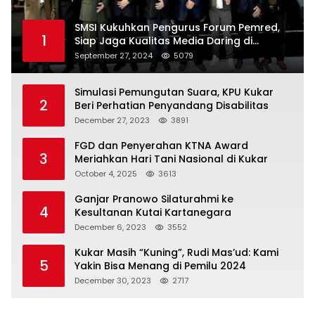
SMSI Kukuhkan Pengurus Forum Pemred,
1
Siap Jaga Kualitas Media Daring di
Indonesia
September 27, 2024
5079
Simulasi Pemungutan Suara, KPU Kukar
2
Beri Perhatian Penyandang Disabilitas
December 27, 2023
3891
FGD dan Penyerahan KTNA Award
3
Meriahkan Hari Tani Nasional di Kukar
October 4, 2025
3613
Ganjar Pranowo Silaturahmi ke
4
Kesultanan Kutai Kartanegara
December 6, 2023
3552
Kukar Masih “Kuning”, Rudi Mas’ud: Kami
5
Yakin Bisa Menang di Pemilu 2024
December 30, 2023
2717