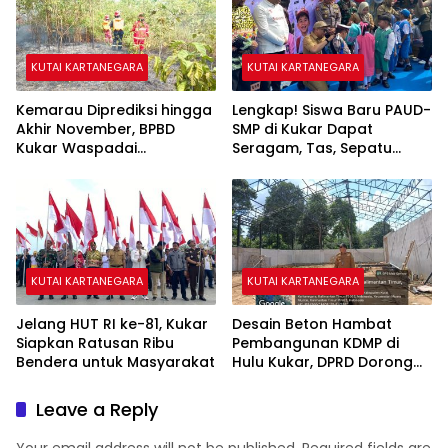
KUTAI KARTANEGARA
KUTAI KARTANEGARA
Kemarau Diprediksi hingga
Lengkap! Siswa Baru PAUD-
Akhir November, BPBD
SMP di Kukar Dapat
Kukar Waspadai
Seragam, Tas, Sepatu
Kekeringan dan Karhutla
hingga Buku Gratis
KUTAI KARTANEGARA
KUTAI KARTANEGARA
Jelang HUT RI ke-81, Kukar
Desain Beton Hambat
Siapkan Ratusan Ribu
Pembangunan KDMP di
Bendera untuk Masyarakat
Hulu Kukar, DPRD Dorong
Pemerintah Cari Solusi
Leave a Reply
Your email address will not be published.
Required fields are