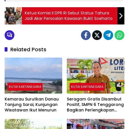
Ketua Komisi II DPR RI Sebut Status Tahura
Jadi Akar Persoalan Kawasan Bukit Soeharto
Related Posts
KUTAI KARTANEGARA
KUTAI KARTANEGARA
Kemarau Surutkan Danau
Seragam Gratis Disambut
Tanjung Sarai, Kunjungan
Positif, SMPN 6 Tenggarong
Wisatawan Ikut Menurun
Bagikan Perlengkapan
Sekolah kepada 28 Siswa