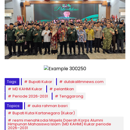
Tags:
Bupati Kukar
dutakalitmnews.com
MD KAHMI Kukar
pelantikan
Periode 2026-2031
Tenggarong
Topics:
aulia rahman basri
Bupati Kutai Kartanegara (Kukar)
resmi menahkodai Majelis Daerah Korps Alumni
Himpunan Mahasiswa Islam (MD KAHMI) Kukar periode
2026–2031