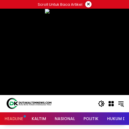
Skip
×
Scroll Untuk Baca Artikel
to
content
HEADLINE
KALTIM
NASIONAL
POLITIK
HUKUM DA