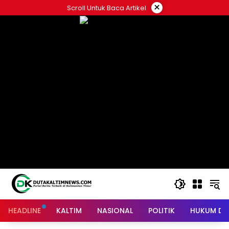
Skip
×
Scroll Untuk Baca Artikel
to
content
HEADLINE
KALTIM
NASIONAL
POLITIK
HUKUM DA