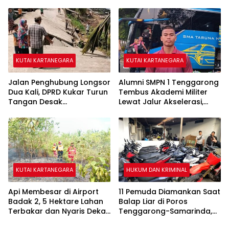
Sungai Mahakam
Sambar Rumah Warga
KUTAI KARTANEGARA
KUTAI KARTANEGARA
Jalan Penghubung Longsor
Alumni SMPN 1 Tenggarong
Dua Kali, DPRD Kukar Turun
Tembus Akademi Militer
Tangan Desak
Lewat Jalur Akselerasi,
Penanganan Darurat
Jadi Kebanggaan Kukar
KUTAI KARTANEGARA
HUKUM DAN KRIMINAL
Api Membesar di Airport
11 Pemuda Diamankan Saat
Badak 2, 5 Hektare Lahan
Balap Liar di Poros
Terbakar dan Nyaris Dekati
Tenggarong-Samarinda,
Pesantren
Motor Ditahan hingga 3