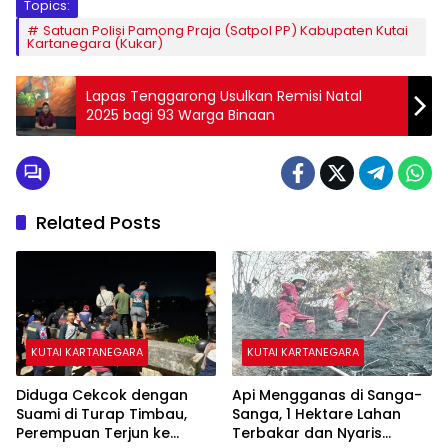
Topics:
Satuan Polisi Pamong Praja (Satpol PP) Kabupaten Kutai
Kartanegara (Kukar)
Lapas Tenggarong Usulkan Remisi Natal
2025 bagi 93 Warga Binaan
Related Posts
KUTAI KARTANEGARA
KUTAI KARTANEGARA
Diduga Cekcok dengan
Api Mengganas di Sanga-
Suami di Turap Timbau,
Sanga, 1 Hektare Lahan
Perempuan Terjun ke
Terbakar dan Nyaris