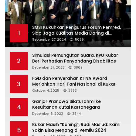
SMSI Kukuhkan Pengurus Forum Pemred,
1
Siap Jaga Kualitas Media Daring di
Indonesia
September 27, 2024
5059
Simulasi Pemungutan Suara, KPU Kukar
2
Beri Perhatian Penyandang Disabilitas
December 27, 2023
3869
FGD dan Penyerahan KTNA Award
3
Meriahkan Hari Tani Nasional di Kukar
October 4, 2025
3583
Ganjar Pranowo Silaturahmi ke
4
Kesultanan Kutai Kartanegara
December 6, 2023
3544
Kukar Masih “Kuning”, Rudi Mas’ud: Kami
5
Yakin Bisa Menang di Pemilu 2024