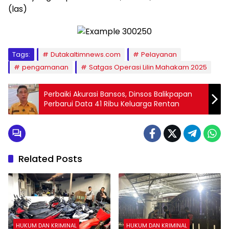
(las)
Tags:
Dutakaltimnews.com
Pelayanan
pengamanan
Satgas Operasi Lilin Mahakam 2025
Perbaiki Akurasi Bansos, Dinsos Balikpapan
Perbarui Data 41 Ribu Keluarga Rentan
Related Posts
HUKUM DAN KRIMINAL
HUKUM DAN KRIMINAL