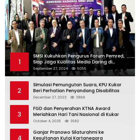
SMSI Kukuhkan Pengurus Forum Pemred,
1
Siap Jaga Kualitas Media Daring di
Indonesia
September 27, 2024
5055
Simulasi Pemungutan Suara, KPU Kukar
2
Beri Perhatian Penyandang Disabilitas
December 27, 2023
3866
FGD dan Penyerahan KTNA Award
3
Meriahkan Hari Tani Nasional di Kukar
October 4, 2025
3582
Ganjar Pranowo Silaturahmi ke
4
Kesultanan Kutai Kartanegara