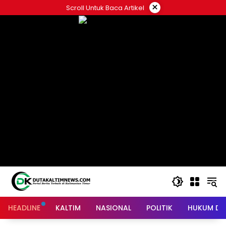
Skip
×
Scroll Untuk Baca Artikel
to
content
HEADLINE
KALTIM
NASIONAL
POLITIK
HUKUM DA