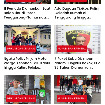
11 Pemuda Diamankan Saat
Ada Dugaan Tipikor, Polisi
Balap Liar di Poros
Geledah Rumah di
Tenggarong-Samarinda,
Tenggarong hingga
Motor Ditahan hingga 3
Malam
Bulan
HUKUM DAN KRIMINAL
HUKUM DAN KRIMINAL
Ngaku Polisi, Pinjam Motor
7 Poket Sabu Disimpan
Warga Kenohan Lalu Kabur
dalam Bungkus Rokok, Pria
hingga Kutim, Pelaku
35 Tahun Diamankan
Akhirnya Dibekuk
Polsek Tenggarong
HUKUM DAN KRIMINAL
HUKUM DAN KRIMINAL