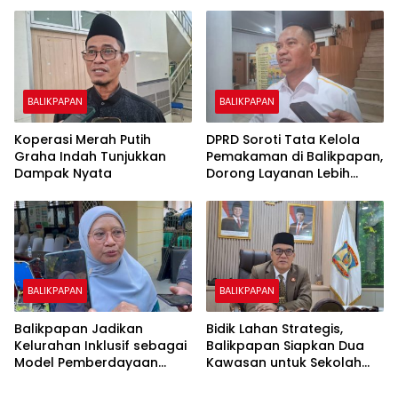
BALIKPAPAN
BALIKPAPAN
Koperasi Merah Putih
DPRD Soroti Tata Kelola
Graha Indah Tunjukkan
Pemakaman di Balikpapan,
Dampak Nyata
Dorong Layanan Lebih
Layak dan Tanpa Beban
Biaya Warga
BALIKPAPAN
BALIKPAPAN
Balikpapan Jadikan
Bidik Lahan Strategis,
Kelurahan Inklusif sebagai
Balikpapan Siapkan Dua
Model Pemberdayaan
Kawasan untuk Sekolah
Difabel
Rakyat Berbasis Asrama