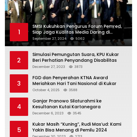
SMSI Kukuhkan Pengurus Forum Pemred,
1
Siap Jaga Kualitas Media Daring di
Indonesia
September 27, 2024
5062
Simulasi Pemungutan Suara, KPU Kukar
2
Beri Perhatian Penyandang Disabilitas
December 27, 2023
3873
FGD dan Penyerahan KTNA Award
3
Meriahkan Hari Tani Nasional di Kukar
October 4, 2025
3588
Ganjar Pranowo Silaturahmi ke
4
Kesultanan Kutai Kartanegara
December 6, 2023
3545
Kukar Masih “Kuning”, Rudi Mas’ud: Kami
5
Yakin Bisa Menang di Pemilu 2024
December 30, 2023
2713