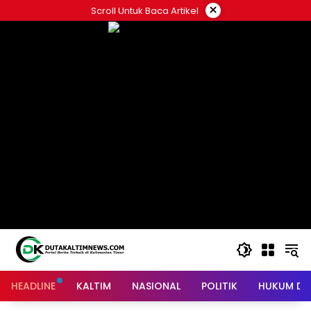
Skip
×
Scroll Untuk Baca Artikel
to
content
HEADLINE
KALTIM
NASIONAL
POLITIK
HUKUM DA