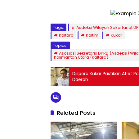
Tags:
Asdeksi Wilayah Sekertariat D
Kaltara
Kaltim
Kukar
Topics:
Asosiasi Sekretaris DPRD (Asdeksi) Wil
Kalimantan Utara (Kaltara)
Dispora Kukar Pastikan Atlet P
Daerah
Related Posts