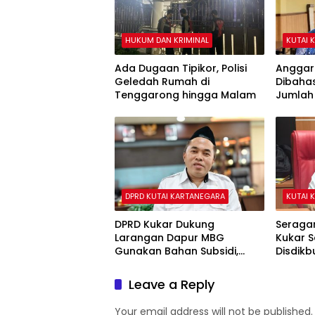
HUKUM DAN KRIMINAL
KUTAI 
Ada Dugaan Tipikor, Polisi
Anggar
Geledah Rumah di
Dibaha
Tenggarong hingga Malam
Jumlah
Diperta
DPRD KUTAI KARTANEGARA
KUTAI 
DPRD Kukar Dukung
Seragam
Larangan Dapur MBG
Kukar S
Gunakan Bahan Subsidi,
Disdikb
Ahmad Yani: Jangan
Rampun
Rampas Hak Masyarakat
Leave a Reply
Your email address will not be published.