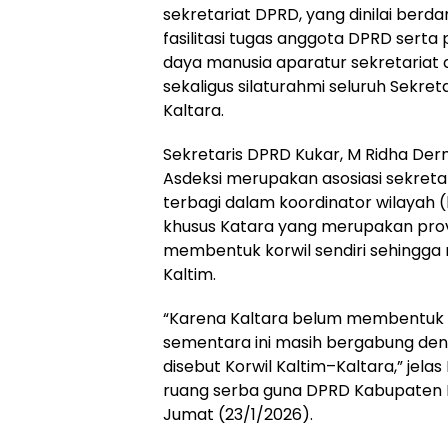
sekretariat DPRD, yang dinilai berd
fasilitasi tugas anggota DPRD sert
daya manusia aparatur sekretariat d
sekaligus silaturahmi seluruh Sekre
Kaltara.
Sekretaris DPRD Kukar, M Ridha D
Asdeksi merupakan asosiasi sekreta
terbagi dalam koordinator wilayah (k
khusus Katara yang merupakan provi
membentuk korwil sendiri sehingg
Kaltim.
“Karena Kaltara belum membentuk 
sementara ini masih bergabung den
disebut Korwil Kaltim–Kaltara,” jela
ruang serba guna DPRD Kabupaten K
Jumat (23/1/2026).