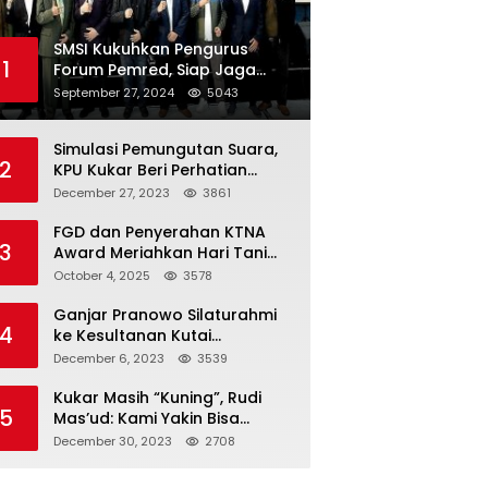
SMSI Kukuhkan Pengurus
1
Forum Pemred, Siap Jaga
Kualitas Media Daring di
September 27, 2024
5043
Indonesia
Simulasi Pemungutan Suara,
2
KPU Kukar Beri Perhatian
Penyandang Disabilitas
December 27, 2023
3861
FGD dan Penyerahan KTNA
3
Award Meriahkan Hari Tani
Nasional di Kukar
October 4, 2025
3578
Ganjar Pranowo Silaturahmi
4
ke Kesultanan Kutai
Kartanegara
December 6, 2023
3539
Kukar Masih “Kuning”, Rudi
5
Mas’ud: Kami Yakin Bisa
Menang di Pemilu 2024
December 30, 2023
2708