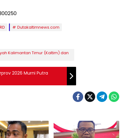
PRD
Dutakaltimnews.com
ayah Kalimantan Timur (Kaltim) dan
orprov 2026 Murni Putra