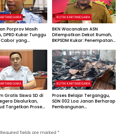
KARTANEGARA
KUTAI KARTANEGARA
an Porprov Masih
BKN Wacanakan ASN
s, DPRD Kukar Tunggu
Ditempatkan Dekat Rumah,
 Cabor yang
BKPSDM Kukar: Penempatan
ndingkan di Paser
Tetap Sesuai Kebutuhan
Pelayanan
KARTANEGARA
KUTAI KARTANEGARA
 Gratis Siswa SD di
Proses Belajar Terganggu,
egera Disalurkan,
SDN 002 Loa Janan Berharap
ud Targetkan Proses
Pembangunan
g Pekan Ini
Pascakebakaran Segera
Dimulai
Required fields are marked
*