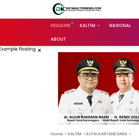
Skip
to
content
HEADLINE
KALTIM
NASIONAL
ABOUT
×
Home
KALTIM
KUTAI KARTANEGARA