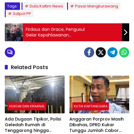
Tags:
Duta Kaltim News
Pasar Mangkurawang
Satpol PP
Firdaus dan Grace, Pengusul
Gelar Kepahlawanan
Mendapat Penghargaan
Related Posts
HUKUM DAN KRIMINAL
KUTAI KARTANEGARA
Ada Dugaan Tipikor, Polisi
Anggaran Porprov Masih
Geledah Rumah di
Dibahas, DPRD Kukar
Tenggarong hingga
Tunggu Jumlah Cabor