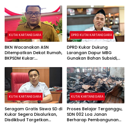
Malam
yang Dipertandingkan di
Paser
KUTAI KARTANEGARA
DPRD KUTAI KARTANEGARA
BKN Wacanakan ASN
DPRD Kukar Dukung
Ditempatkan Dekat Rumah,
Larangan Dapur MBG
BKPSDM Kukar:
Gunakan Bahan Subsidi,
Penempatan Tetap Sesuai
Ahmad Yani: Jangan
Kebutuhan Pelayanan
Rampas Hak Masyarakat
KUTAI KARTANEGARA
KUTAI KARTANEGARA
Seragam Gratis Siswa SD di
Proses Belajar Terganggu,
Kukar Segera Disalurkan,
SDN 002 Loa Janan
Disdikbud Targetkan
Berharap Pembangunan
Proses Rampung Pekan Ini
Pascakebakaran Segera