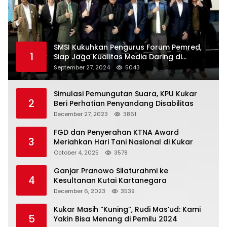
SMSI Kukuhkan Pengurus Forum Pemred,
1
Siap Jaga Kualitas Media Daring di
Indonesia
September 27, 2024
5043
Simulasi Pemungutan Suara, KPU Kukar
2
Beri Perhatian Penyandang Disabilitas
December 27, 2023
3861
FGD dan Penyerahan KTNA Award
3
Meriahkan Hari Tani Nasional di Kukar
October 4, 2025
3578
Ganjar Pranowo Silaturahmi ke
4
Kesultanan Kutai Kartanegara
December 6, 2023
3539
Kukar Masih “Kuning”, Rudi Mas’ud: Kami
5
Yakin Bisa Menang di Pemilu 2024