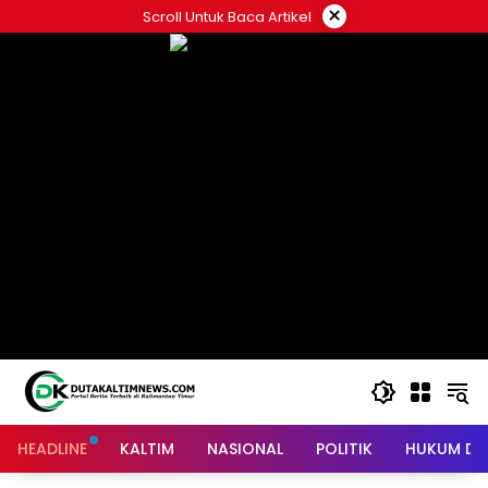
Skip
×
Scroll Untuk Baca Artikel
to
content
HEADLINE
KALTIM
NASIONAL
POLITIK
HUKUM DA