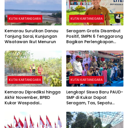
KUTAI KARTANEGARA
KUTAI KARTANEGARA
Kemarau Surutkan Danau
Seragam Gratis Disambut
Tanjung Sarai, Kunjungan
Positif, SMPN 6 Tenggarong
Wisatawan Ikut Menurun
Bagikan Perlengkapan
Sekolah kepada 28 Siswa
KUTAI KARTANEGARA
KUTAI KARTANEGARA
Kemarau Diprediksi hingga
Lengkap! Siswa Baru PAUD-
Akhir November, BPBD
SMP di Kukar Dapat
Kukar Waspadai
Seragam, Tas, Sepatu
Kekeringan dan Karhutla
hingga Buku Gratis