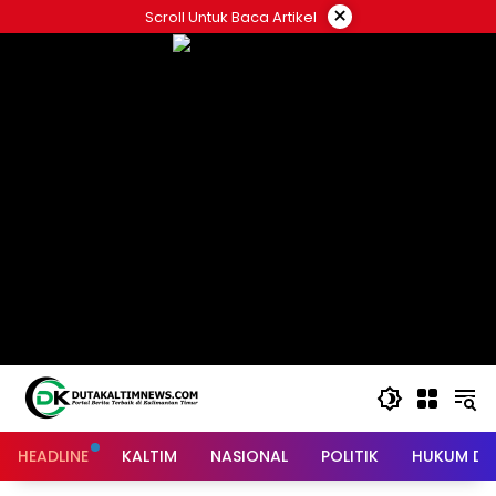
Skip
×
Scroll Untuk Baca Artikel
to
content
HEADLINE
KALTIM
NASIONAL
POLITIK
HUKUM DA