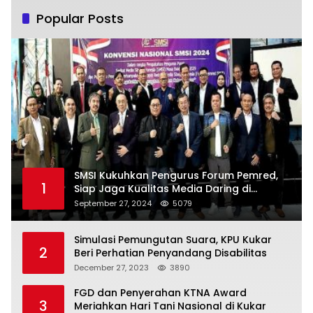
Popular Posts
SMSI Kukuhkan Pengurus Forum Pemred,
1
Siap Jaga Kualitas Media Daring di
Indonesia
September 27, 2024
5079
Simulasi Pemungutan Suara, KPU Kukar
2
Beri Perhatian Penyandang Disabilitas
December 27, 2023
3890
FGD dan Penyerahan KTNA Award
3
Meriahkan Hari Tani Nasional di Kukar