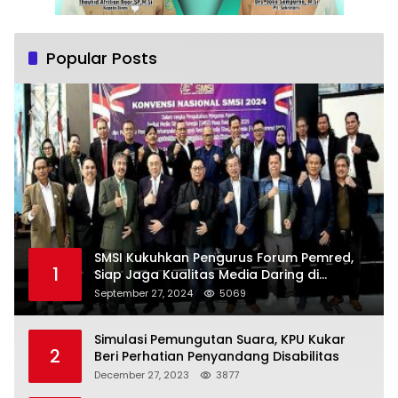
Popular Posts
SMSI Kukuhkan Pengurus Forum Pemred,
1
Siap Jaga Kualitas Media Daring di
Indonesia
September 27, 2024
5069
Simulasi Pemungutan Suara, KPU Kukar
2
Beri Perhatian Penyandang Disabilitas
December 27, 2023
3877