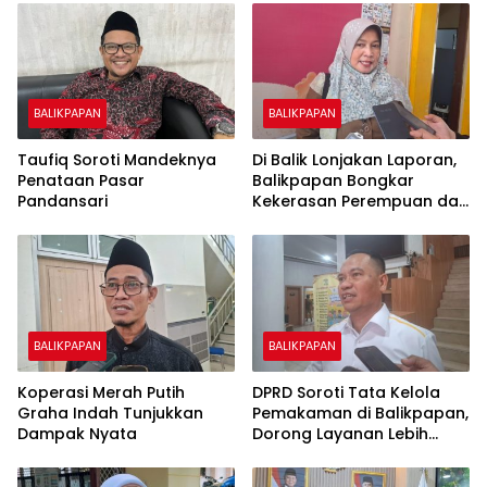
BALIKPAPAN
BALIKPAPAN
Taufiq Soroti Mandeknya
Di Balik Lonjakan Laporan,
Penataan Pasar
Balikpapan Bongkar
Pandansari
Kekerasan Perempuan dan
Anak
BALIKPAPAN
BALIKPAPAN
Koperasi Merah Putih
DPRD Soroti Tata Kelola
Graha Indah Tunjukkan
Pemakaman di Balikpapan,
Dampak Nyata
Dorong Layanan Lebih
Layak dan Tanpa Beban
Biaya Warga