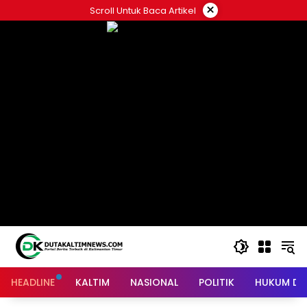
Skip
×
Scroll Untuk Baca Artikel
to
content
HEADLINE
KALTIM
NASIONAL
POLITIK
HUKUM DA