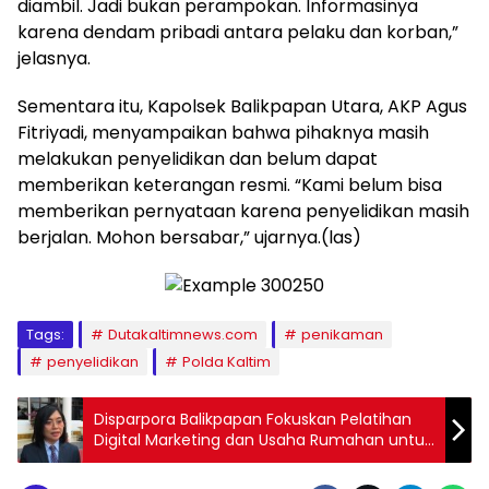
diambil. Jadi bukan perampokan. Informasinya
karena dendam pribadi antara pelaku dan korban,”
jelasnya.
Sementara itu, Kapolsek Balikpapan Utara, AKP Agus
Fitriyadi, menyampaikan bahwa pihaknya masih
melakukan penyelidikan dan belum dapat
memberikan keterangan resmi. “Kami belum bisa
memberikan pernyataan karena penyelidikan masih
berjalan. Mohon bersabar,” ujarnya.(las)
Tags:
Dutakaltimnews.com
penikaman
penyelidikan
Polda Kaltim
Disparpora Balikpapan Fokuskan Pelatihan
Digital Marketing dan Usaha Rumahan untuk
Perkuat UMKM