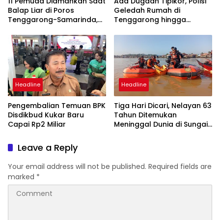
11 Pemuda Diamankan Saat
Ada Dugaan Tipikor, Polisi
Balap Liar di Poros
Geledah Rumah di
Tenggarong-Samarinda,
Tenggarong hingga
Motor Ditahan hingga 3
Malam
Bulan
Headline
Headline
Pengembalian Temuan BPK
Tiga Hari Dicari, Nelayan 63
Disdikbud Kukar Baru
Tahun Ditemukan
Capai Rp2 Miliar
Meninggal Dunia di Sungai
Mahakam Jembayan
Leave a Reply
Your email address will not be published.
Required fields are
marked
*