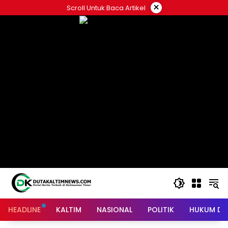
Skip
×
Scroll Untuk Baca Artikel
to
content
HEADLINE
KALTIM
NASIONAL
POLITIK
HUKUM DA