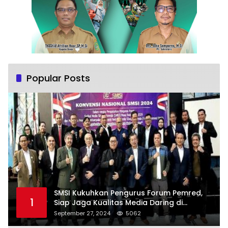
Popular Posts
SMSI Kukuhkan Pengurus Forum Pemred,
1
Siap Jaga Kualitas Media Daring di
Indonesia
September 27, 2024
5062