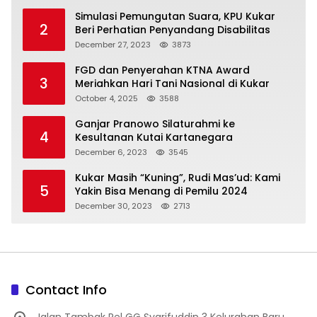
Simulasi Pemungutan Suara, KPU Kukar
2
Beri Perhatian Penyandang Disabilitas
December 27, 2023
3873
FGD dan Penyerahan KTNA Award
3
Meriahkan Hari Tani Nasional di Kukar
October 4, 2025
3588
Ganjar Pranowo Silaturahmi ke
4
Kesultanan Kutai Kartanegara
December 6, 2023
3545
Kukar Masih “Kuning”, Rudi Mas’ud: Kami
5
Yakin Bisa Menang di Pemilu 2024
December 30, 2023
2713
Contact Info
Jalan Tambak Rel GG Syarifuddin 3 Kelurahan Baru