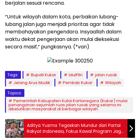
berjalan sesuai rencana.
“Untuk wilayah dalam kota, perbaikan lubang-
lubang jalan juga menjadi prioritas agar tidak
membahayakan pengendara. Insyaallah dalam
waktu dekat pengerjaan akan mulai dieksekusi
secara masif,” pungkasnya. (*van)
Tags:
Bupati Kukar
IdulFitri
jalan rusak
Jelang Arus Mudik
Pemkab Kukar
Wilayah
Topics:
Pemerintah Kabupaten Kutai Kartanegara (Kukar) mulai
penanganan sejumlah ruas jalan rusak yang selama ini
dikeluhkan masyarakat di berbagai wilayah
Aditya Yusma Tegaskan Mundur dari Partai
Rakyat Indonesia, Fokus Kawal Program Jaga
Desa