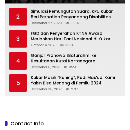
Simulasi Pemungutan Suara, KPU Kukar
2
Beri Perhatian Penyandang Disabilitas
December 27, 2023
3884
FGD dan Penyerahan KTNA Award
3
Meriahkan Hari Tani Nasional di Kukar
October 4, 2025
3594
Ganjar Pranowo Silaturahmi ke
4
Kesultanan Kutai Kartanegara
December 6, 2023
3550
Kukar Masih “Kuning”, Rudi Mas’ud: Kami
5
Yakin Bisa Menang di Pemilu 2024
December 30, 2023
2717
Contact Info