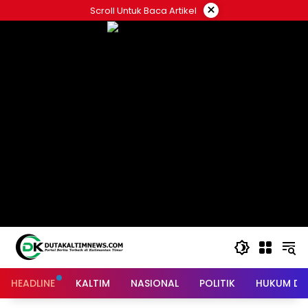
Skip
×
Scroll Untuk Baca Artikel
to
content
HEADLINE
KALTIM
NASIONAL
POLITIK
HUKUM DA