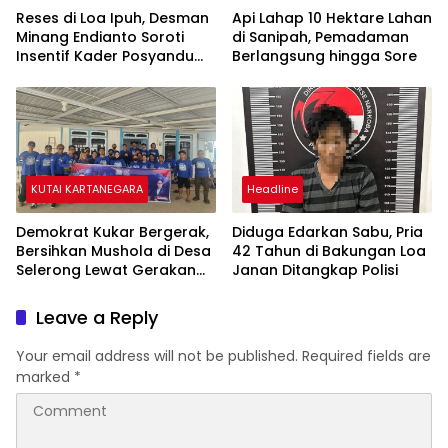
Reses di Loa Ipuh, Desman
Api Lahap 10 Hektare Lahan
Minang Endianto Soroti
di Sanipah, Pemadaman
Insentif Kader Posyandu
Berlangsung hingga Sore
dan Irigasi Pertanian
KUTAI KARTANEGARA
Headline
Demokrat Kukar Bergerak,
Diduga Edarkan Sabu, Pria
Bersihkan Mushola di Desa
42 Tahun di Bakungan Loa
Selerong Lewat Gerakan
Janan Ditangkap Polisi
Langit Biru Indonesia Asri
Leave a Reply
Your email address will not be published.
Required fields are
marked
*