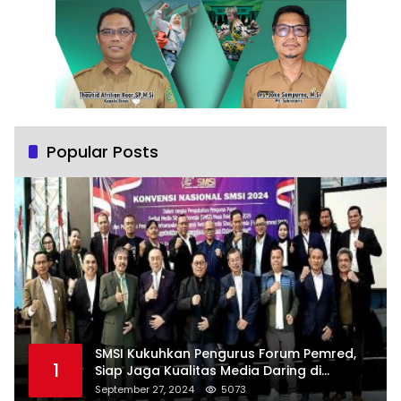
Popular Posts
SMSI Kukuhkan Pengurus Forum Pemred,
1
Siap Jaga Kualitas Media Daring di
Indonesia
September 27, 2024
5073