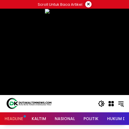
Skip
×
Scroll Untuk Baca Artikel
to
content
HEADLINE
KALTIM
NASIONAL
POLITIK
HUKUM DA