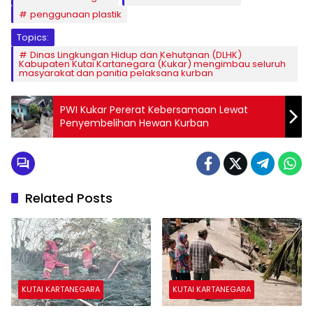
penggunaan plastik
Topics:
Dinas Lingkungan Hidup dan Kehutanan (DLHK)
Kabupaten Kutai Kartanegara (Kukar) mengimbau seluruh
masyarakat dan panitia pelaksana kurban
PWI Kukar Pererat Kebersamaan Lewat
Penyembelihan Hewan Kurban
Related Posts
KUTAI KARTANEGARA
KUTAI KARTANEGARA