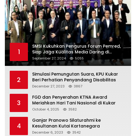
SMSI Kukuhkan Pengurus Forum Pemred,
1
Siap Jaga Kualitas Media Daring di
Indonesia
September 27, 2024
5055
Simulasi Pemungutan Suara, KPU Kukar
2
Beri Perhatian Penyandang Disabilitas
December 27, 2023
3867
FGD dan Penyerahan KTNA Award
3
Meriahkan Hari Tani Nasional di Kukar
October 4, 2025
3582
Ganjar Pranowo Silaturahmi ke
4
Kesultanan Kutai Kartanegara
December 6, 2023
3542