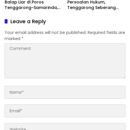
Balap Liar di Poros
Persoalan Hukum,
Tenggarong-Samarinda,
Tenggarong Seberang
Motor Ditahan hingga 3
Jadi Wilayah dengan
Bulan
Permasalahan Terbanyak
Leave a Reply
di Kukar
Your email address will not be published.
Required fields are
marked
*