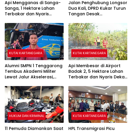
Api Mengganas di Sanga-
Jalan Penghubung Longsor
Sanga, 1 Hektare Lahan
Dua Kali, DPRD Kukar Turun
Terbakar dan Nyaris
Tangan Desak
Sambar Rumah Warga
Penanganan Darurat
KUTAI KARTANEGARA
KUTAI KARTANEGARA
Alumni SMPN 1 Tenggarong
Api Membesar di Airport
Tembus Akademi Militer
Badak 2, 5 Hektare Lahan
Lewat Jalur Akselerasi,
Terbakar dan Nyaris Dekati
Jadi Kebanggaan Kukar
Pesantren
HUKUM DAN KRIMINAL
KUTAI KARTANEGARA
11 Pemuda Diamankan Saat
HPL Transmigrasi Picu