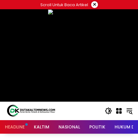
Skip
×
Scroll Untuk Baca Artikel
to
content
HEADLINE
KALTIM
NASIONAL
POLITIK
HUKUM DA