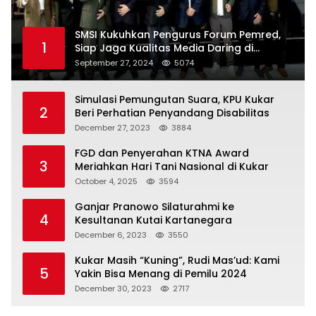
SMSI Kukuhkan Pengurus Forum Pemred,
1
Siap Jaga Kualitas Media Daring di
Indonesia
September 27, 2024
5074
Simulasi Pemungutan Suara, KPU Kukar
2
Beri Perhatian Penyandang Disabilitas
December 27, 2023
3884
FGD dan Penyerahan KTNA Award
3
Meriahkan Hari Tani Nasional di Kukar
October 4, 2025
3594
Ganjar Pranowo Silaturahmi ke
4
Kesultanan Kutai Kartanegara
December 6, 2023
3550
Kukar Masih “Kuning”, Rudi Mas’ud: Kami
5
Yakin Bisa Menang di Pemilu 2024
December 30, 2023
2717