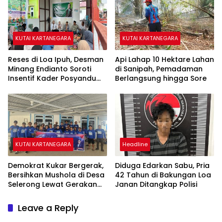
KUTAI KARTANEGARA
KUTAI KARTANEGARA
Reses di Loa Ipuh, Desman
Api Lahap 10 Hektare Lahan
Minang Endianto Soroti
di Sanipah, Pemadaman
Insentif Kader Posyandu
Berlangsung hingga Sore
dan Irigasi Pertanian
KUTAI KARTANEGARA
Headline
Demokrat Kukar Bergerak,
Diduga Edarkan Sabu, Pria
Bersihkan Mushola di Desa
42 Tahun di Bakungan Loa
Selerong Lewat Gerakan
Janan Ditangkap Polisi
Langit Biru Indonesia Asri
Leave a Reply