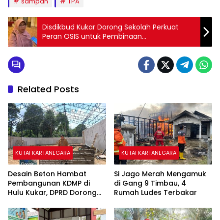
sampah
TPA
Disdikbud Kukar Dorong Sekolah Perkuat
Peran OSIS untuk Pembinaan
Kepemimpinan
Related Posts
KUTAI KARTANEGARA
KUTAI KARTANEGARA
Desain Beton Hambat
Si Jago Merah Mengamuk
Pembangunan KDMP di
di Gang 9 Timbau, 4
Hulu Kukar, DPRD Dorong
Rumah Ludes Terbakar
Pemerintah Cari Solusi