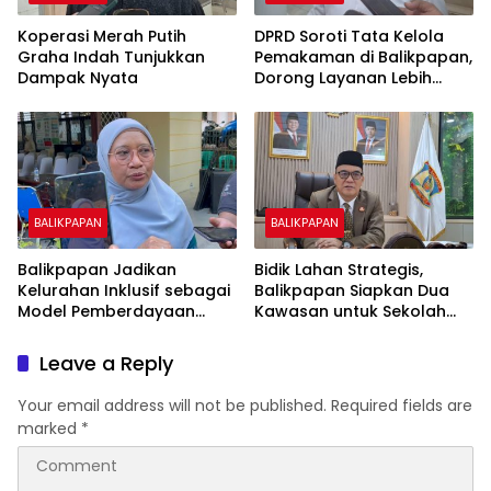
Koperasi Merah Putih
DPRD Soroti Tata Kelola
Graha Indah Tunjukkan
Pemakaman di Balikpapan,
Dampak Nyata
Dorong Layanan Lebih
Layak dan Tanpa Beban
Biaya Warga
BALIKPAPAN
BALIKPAPAN
Balikpapan Jadikan
Bidik Lahan Strategis,
Kelurahan Inklusif sebagai
Balikpapan Siapkan Dua
Model Pemberdayaan
Kawasan untuk Sekolah
Difabel
Rakyat Berbasis Asrama
Leave a Reply
Your email address will not be published.
Required fields are
marked
*