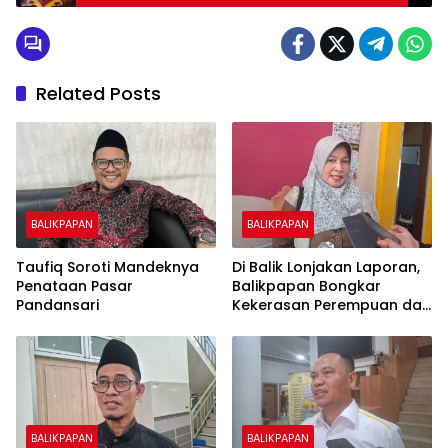
Transformasi 2026
Related Posts
BALIKPAPAN
BALIKPAPAN
Taufiq Soroti Mandeknya
Di Balik Lonjakan Laporan,
Penataan Pasar
Balikpapan Bongkar
Pandansari
Kekerasan Perempuan dan
Anak
BALIKPAPAN
BALIKPAPAN