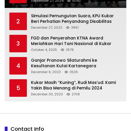
September 27, 2024
5043
Simulasi Pemungutan Suara, KPU Kukar
2
Beri Perhatian Penyandang Disabilitas
December 27, 2023
3861
FGD dan Penyerahan KTNA Award
3
Meriahkan Hari Tani Nasional di Kukar
October 4, 2025
3578
Ganjar Pranowo Silaturahmi ke
4
Kesultanan Kutai Kartanegara
December 6, 2023
3539
Kukar Masih “Kuning”, Rudi Mas’ud: Kami
5
Yakin Bisa Menang di Pemilu 2024
December 30, 2023
2708
Contact Info