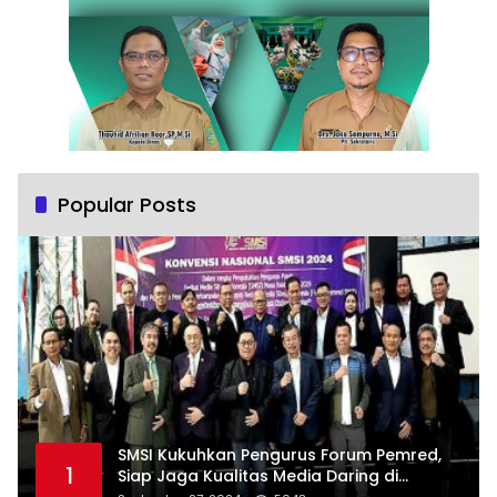
Popular Posts
SMSI Kukuhkan Pengurus Forum Pemred,
1
Siap Jaga Kualitas Media Daring di
Indonesia