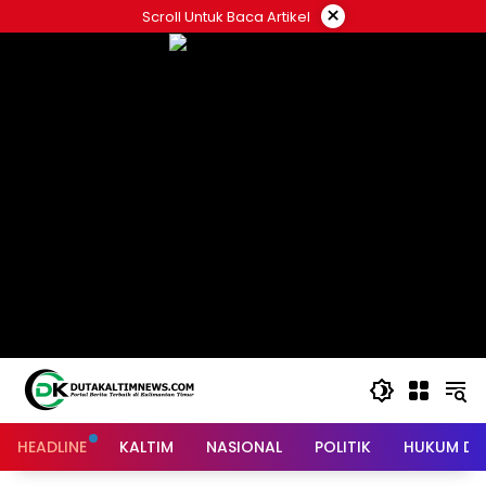
Skip
×
Scroll Untuk Baca Artikel
to
content
HEADLINE
KALTIM
NASIONAL
POLITIK
HUKUM DA