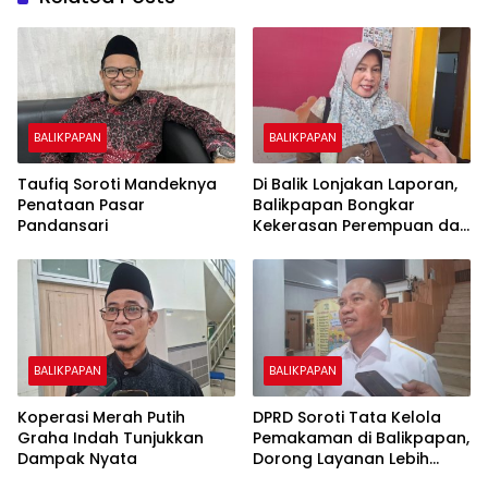
BALIKPAPAN
BALIKPAPAN
Taufiq Soroti Mandeknya
Di Balik Lonjakan Laporan,
Penataan Pasar
Balikpapan Bongkar
Pandansari
Kekerasan Perempuan dan
Anak
BALIKPAPAN
BALIKPAPAN
Koperasi Merah Putih
DPRD Soroti Tata Kelola
Graha Indah Tunjukkan
Pemakaman di Balikpapan,
Dampak Nyata
Dorong Layanan Lebih
Layak dan Tanpa Beban