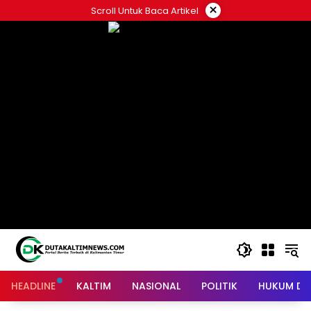
Skip
×
Scroll Untuk Baca Artikel
to
content
HEADLINE
KALTIM
NASIONAL
POLITIK
HUKUM DA