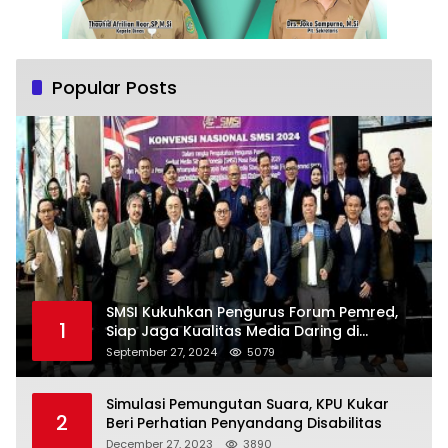
Popular Posts
SMSI Kukuhkan Pengurus Forum Pemred,
1
Siap Jaga Kualitas Media Daring di
Indonesia
September 27, 2024
5079
Simulasi Pemungutan Suara, KPU Kukar
2
Beri Perhatian Penyandang Disabilitas
December 27, 2023
3890