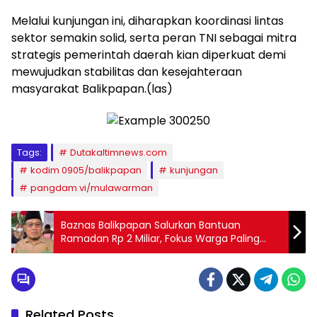
Melalui kunjungan ini, diharapkan koordinasi lintas
sektor semakin solid, serta peran TNI sebagai mitra
strategis pemerintah daerah kian diperkuat demi
mewujudkan stabilitas dan kesejahteraan
masyarakat Balikpapan.(las)
Tags:
Dutakaltimnews.com
kodim 0905/balikpapan
kunjungan
pangdam vi/mulawarman
Baznas Balikpapan Salurkan Bantuan
Ramadan Rp 2 Miliar, Fokus Warga Paling
Rentan
Related Posts