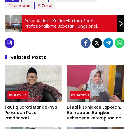
ramadan
Zakat
Rakor Asdeksi Kaltim–Kaltara Soroti
Profesionalisme Jabatan Fungsional
Sekretariat DPRD
Related Posts
BALIKPAPAN
BALIKPAPAN
Taufiq Soroti Mandeknya
Di Balik Lonjakan Laporan,
Penataan Pasar
Balikpapan Bongkar
Pandansari
Kekerasan Perempuan dan
Anak