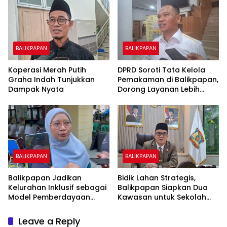
BALIKPAPAN
BALIKPAPAN
Koperasi Merah Putih
DPRD Soroti Tata Kelola
Graha Indah Tunjukkan
Pemakaman di Balikpapan,
Dampak Nyata
Dorong Layanan Lebih
Layak dan Tanpa Beban
Biaya Warga
BALIKPAPAN
BALIKPAPAN
Balikpapan Jadikan
Bidik Lahan Strategis,
Kelurahan Inklusif sebagai
Balikpapan Siapkan Dua
Model Pemberdayaan
Kawasan untuk Sekolah
Difabel
Rakyat Berbasis Asrama
Leave a Reply