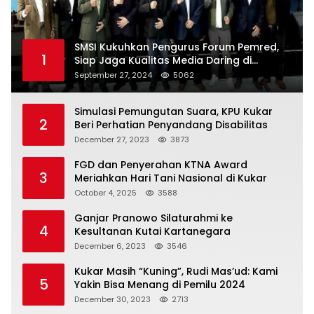
SMSI Kukuhkan Pengurus Forum Pemred,
1
Siap Jaga Kualitas Media Daring di
Indonesia
September 27, 2024
5062
Simulasi Pemungutan Suara, KPU Kukar
2
Beri Perhatian Penyandang Disabilitas
December 27, 2023
3873
FGD dan Penyerahan KTNA Award
3
Meriahkan Hari Tani Nasional di Kukar
October 4, 2025
3588
Ganjar Pranowo Silaturahmi ke
4
Kesultanan Kutai Kartanegara
December 6, 2023
3546
Kukar Masih “Kuning”, Rudi Mas’ud: Kami
5
Yakin Bisa Menang di Pemilu 2024
December 30, 2023
2713