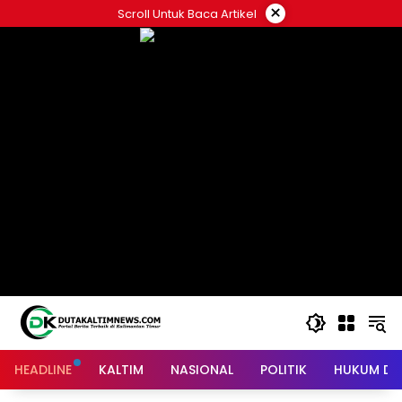
Skip
×
Scroll Untuk Baca Artikel
to
content
HEADLINE
KALTIM
NASIONAL
POLITIK
HUKUM DA