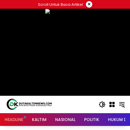
Skip
×
Scroll Untuk Baca Artikel
to
content
HEADLINE
KALTIM
NASIONAL
POLITIK
HUKUM DA