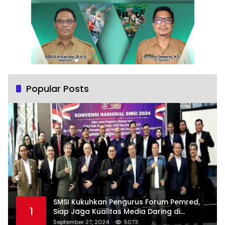
Popular Posts
SMSI Kukuhkan Pengurus Forum Pemred,
1
Siap Jaga Kualitas Media Daring di
Indonesia
September 27, 2024
5073