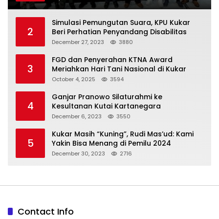
Simulasi Pemungutan Suara, KPU Kukar
2
Beri Perhatian Penyandang Disabilitas
December 27, 2023
3880
FGD dan Penyerahan KTNA Award
3
Meriahkan Hari Tani Nasional di Kukar
October 4, 2025
3594
Ganjar Pranowo Silaturahmi ke
4
Kesultanan Kutai Kartanegara
December 6, 2023
3550
Kukar Masih “Kuning”, Rudi Mas’ud: Kami
5
Yakin Bisa Menang di Pemilu 2024
December 30, 2023
2716
Contact Info