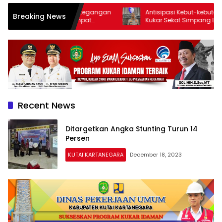
 Tabang Dipicu Ketegangan
Antisipasi Kebut-kebutan, Satlant
Breaking News
kaan, Warga Sempat
Kukar Sekat Simpang Lembuswan
eping
Akhir Pekan
Recent News
Ditargetkan Angka Stunting Turun 14
Persen
KUTAI KARTANEGARA
December 18, 2023