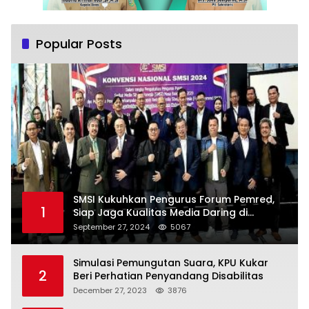
Popular Posts
SMSI Kukuhkan Pengurus Forum Pemred,
1
Siap Jaga Kualitas Media Daring di
Indonesia
September 27, 2024
5067
Simulasi Pemungutan Suara, KPU Kukar
2
Beri Perhatian Penyandang Disabilitas
December 27, 2023
3876