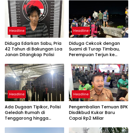
Headline
Headline
Diduga Edarkan Sabu, Pria
Diduga Cekcok dengan
42 Tahun di Bakungan Loa
Suami di Turap Timbau,
Janan Ditangkap Polisi
Perempuan Terjun ke
Sungai Mahakam
Headline
Headline
Ada Dugaan Tipikor, Polisi
Pengembalian Temuan BPK
Geledah Rumah di
Disdikbud Kukar Baru
Tenggarong hingga
Capai Rp2 Miliar
Malam