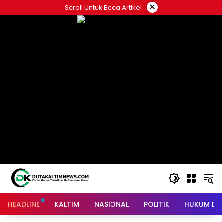
Skip
×
Scroll Untuk Baca Artikel
to
content
HEADLINE
KALTIM
NASIONAL
POLITIK
HUKUM DA