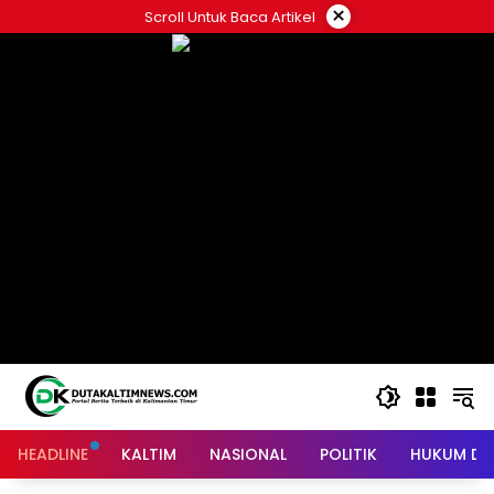
Skip
×
Scroll Untuk Baca Artikel
to
content
HEADLINE
KALTIM
NASIONAL
POLITIK
HUKUM DA