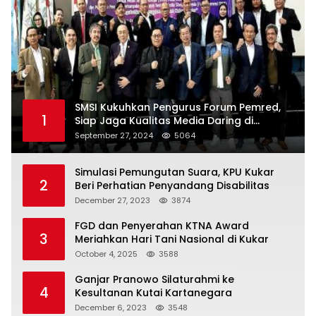
SMSI Kukuhkan Pengurus Forum Pemred,
1
Siap Jaga Kualitas Media Daring di
Indonesia
September 27, 2024
5064
Simulasi Pemungutan Suara, KPU Kukar
2
Beri Perhatian Penyandang Disabilitas
December 27, 2023
3874
FGD dan Penyerahan KTNA Award
3
Meriahkan Hari Tani Nasional di Kukar
October 4, 2025
3588
Ganjar Pranowo Silaturahmi ke
4
Kesultanan Kutai Kartanegara
December 6, 2023
3548