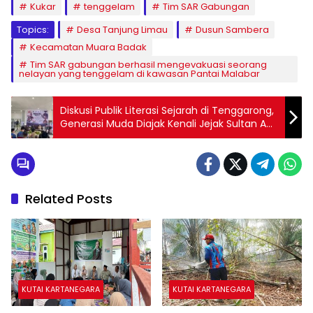
Kukar
tenggelam
Tim SAR Gabungan
Topics:
Desa Tanjung Limau
Dusun Sambera
Kecamatan Muara Badak
Tim SAR gabungan berhasil mengevakuasi seorang
nelayan yang tenggelam di kawasan Pantai Malabar
Diskusi Publik Literasi Sejarah di Tenggarong,
Generasi Muda Diajak Kenali Jejak Sultan AM
Idris.
Related Posts
KUTAI KARTANEGARA
KUTAI KARTANEGARA