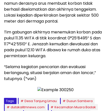
namun derasnya arus membuat korban tidak
berhasil diselamatkan dan akhirnya tenggelam.
Lokasi kejadian diperkirakan berjarak sekitar 500
meter dari dermaga pantai.
Tim gabungan akhirnya menemukan korban pada
pukul 11.35 WITA di titik koordinat 0°25’8495” S dan
117°42’5510” E. Jenazah kemudian dievakuasi dan
pada pukul 12.10 WITA dibawa ke rumah duka atas
permintaan keluarga.
“Selama kegiatan pencarian dan evakuasi
berlangsung, situasi berjalan aman dan lancar,”
tutupnya. (*van)
Tags:
Desa Tanjung Limau
Dusun Sambera
dutakalitmnews.com
Kecamatan Muara Badak