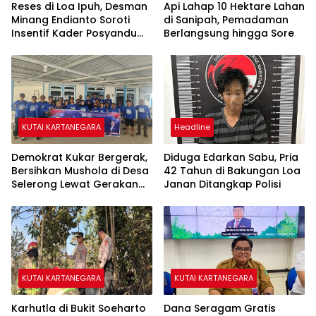
Reses di Loa Ipuh, Desman
Api Lahap 10 Hektare Lahan
Minang Endianto Soroti
di Sanipah, Pemadaman
Insentif Kader Posyandu
Berlangsung hingga Sore
dan Irigasi Pertanian
KUTAI KARTANEGARA
Headline
Demokrat Kukar Bergerak,
Diduga Edarkan Sabu, Pria
Bersihkan Mushola di Desa
42 Tahun di Bakungan Loa
Selerong Lewat Gerakan
Janan Ditangkap Polisi
Langit Biru Indonesia Asri
KUTAI KARTANEGARA
KUTAI KARTANEGARA
Karhutla di Bukit Soeharto
Dana Seragam Gratis