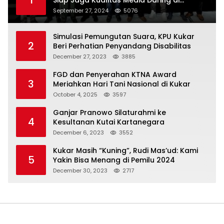
Indonesia
September 27, 2024
5076
Simulasi Pemungutan Suara, KPU Kukar
2
Beri Perhatian Penyandang Disabilitas
December 27, 2023
3885
FGD dan Penyerahan KTNA Award
3
Meriahkan Hari Tani Nasional di Kukar
October 4, 2025
3597
Ganjar Pranowo Silaturahmi ke
4
Kesultanan Kutai Kartanegara
December 6, 2023
3552
Kukar Masih “Kuning”, Rudi Mas’ud: Kami
5
Yakin Bisa Menang di Pemilu 2024
December 30, 2023
2717