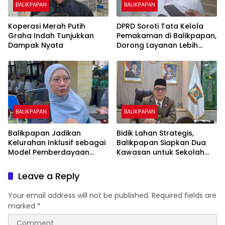
BALIKPAPAN
BALIKPAPAN
Koperasi Merah Putih
DPRD Soroti Tata Kelola
Graha Indah Tunjukkan
Pemakaman di Balikpapan,
Dampak Nyata
Dorong Layanan Lebih
Layak dan Tanpa Beban
Biaya Warga
BALIKPAPAN
BALIKPAPAN
Balikpapan Jadikan
Bidik Lahan Strategis,
Kelurahan Inklusif sebagai
Balikpapan Siapkan Dua
Model Pemberdayaan
Kawasan untuk Sekolah
Difabel
Rakyat Berbasis Asrama
Leave a Reply
Your email address will not be published.
Required fields are
marked
*