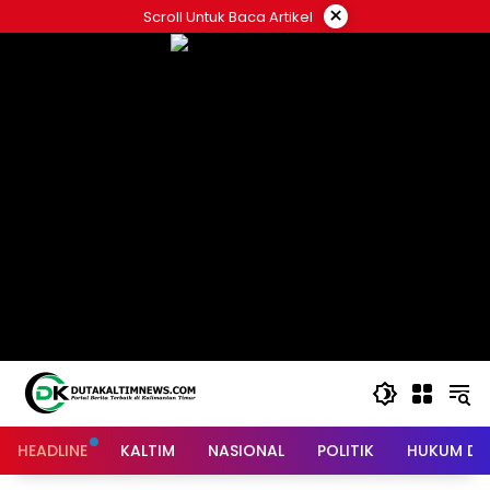
Skip
×
Scroll Untuk Baca Artikel
to
content
HEADLINE
KALTIM
NASIONAL
POLITIK
HUKUM DA