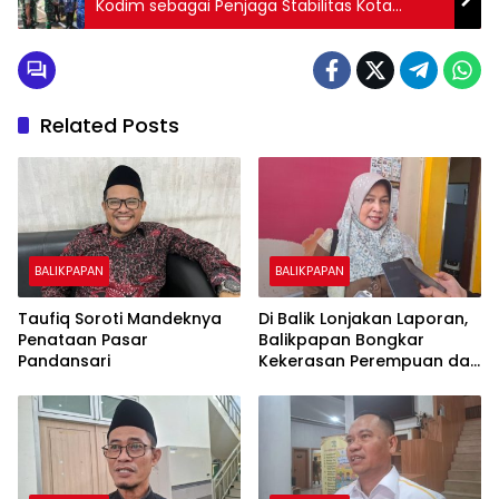
Kodim sebagai Penjaga Stabilitas Kota
Balikpapan
Related Posts
BALIKPAPAN
BALIKPAPAN
Taufiq Soroti Mandeknya
Di Balik Lonjakan Laporan,
Penataan Pasar
Balikpapan Bongkar
Pandansari
Kekerasan Perempuan dan
Anak