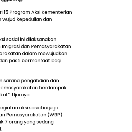
ri 15 Program Aksi Kementerian
 wujud kepedulian dan
sosial ini dilaksanakan
n Imigrasi dan Pemasyarakatan
syarakatan dalam mewujudkan
an pasti bermanfaat bagi
lain sarana pengabdian dan
ta pemasyarakatan berdampak
at”. Ujarnya
giatan aksi sosial ini juga
aan Pemasyarakatan (WBP)
ak 7 orang yang sedang
.