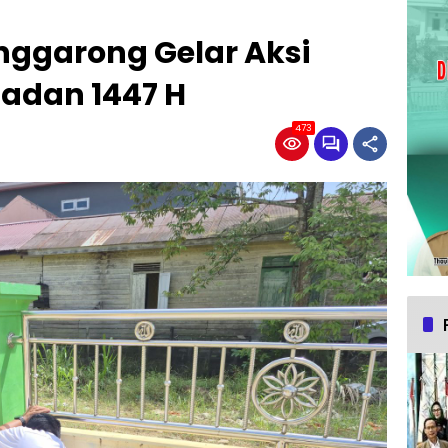
enggarong Gelar Aksi
madan 1447 H
473