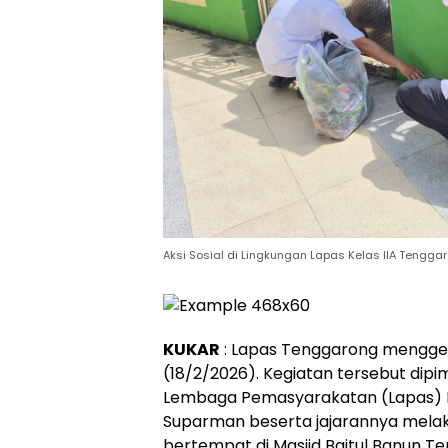
Aksi Sosial di Lingkungan Lapas Kelas IIA Tengga
KUKAR
: Lapas Tenggarong menggela
(18/2/2026). Kegiatan tersebut dipi
Lembaga Pemasyarakatan (Lapas) K
Suparman beserta jajarannya melak
bertempat di Masjid Baitul Banun T