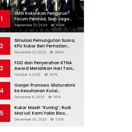
SMSI Kukuhkan Pengurus
1
Forum Pemred, Siap Jaga
Kualitas Media Daring di
September 27, 2024
5046
Indonesia
Simulasi Pemungutan Suara,
2
KPU Kukar Beri Perhatian
Penyandang Disabilitas
December 27, 2023
3864
FGD dan Penyerahan KTNA
3
Award Meriahkan Hari Tani
Nasional di Kukar
October 4, 2025
3579
Ganjar Pranowo Silaturahmi
4
ke Kesultanan Kutai
Kartanegara
December 6, 2023
3541
Kukar Masih “Kuning”, Rudi
5
Mas’ud: Kami Yakin Bisa
Menang di Pemilu 2024
December 30, 2023
2708