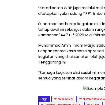
“Keterlibatan WBP juga melalui me
ditetapkan yakni sidang TPP”. Imbu
Suparman berharap kegiatan aksi ini
tahap awal ini sekaligus dalam ra
Ramadhan 1447 H / 2026 M di fokus
Muhammad Amin, Imam Masjid Bait
ucapan terima kasih serta apresiasi 
kegiatan yang dilaksanakan oleh jaja
Tenggarong ini.
“Semoga kegiatan aksi sosial ini men
semua yang terlibat dalam kegiatan 
Tags:
aksi sosial
dutakalitmne
Jelang Ramadan 1447 H
Kukar