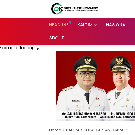
Skip
to
content
HEADLINE
KALTIM
NASIONAL
ABOUT
×
Home
KALTIM
KUTAI KARTANEGARA