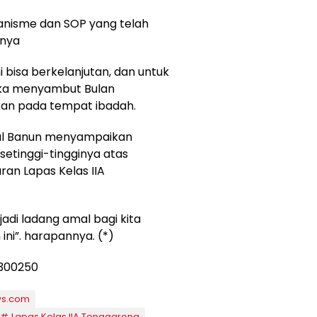
kanisme dan SOP yang telah
hnya
 bisa berkelanjutan, dan untuk
ngka menyambut Bulan
kan pada tempat ibadah.
ul Banun menyampaikan
setinggi-tingginya atas
ran Lapas Kelas IIA
jadi ladang amal bagi kita
ini”. harapannya. (*)
ws.com
Lapas Kelas IIA Tenggarong