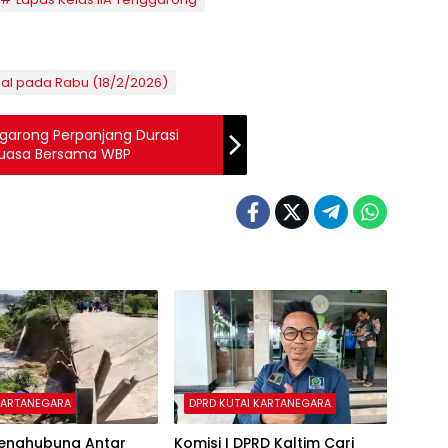
al pada Rabu (18/2/2026)
garong Perpanjang Durasi
Puasa Bersama WBP
KARTANEGARA
DPRD KUTAI KARTANEGARA
Penghubung Antar
Komisi I DPRD Kaltim Cari