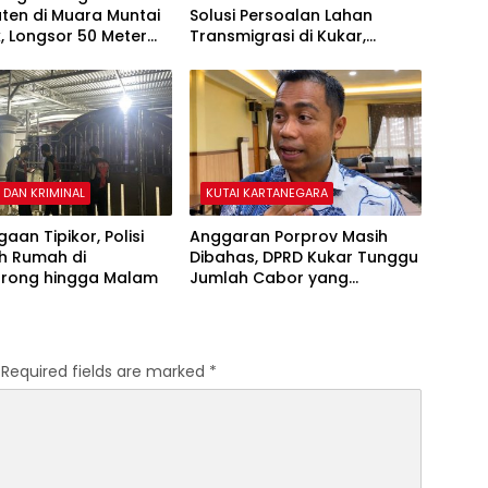
ten di Muara Muntai
Solusi Persoalan Lahan
, Longsor 50 Meter
Transmigrasi di Kukar,
kan Akses Warga
Cegah Kasus Serupa JMB
Terulang
DAN KRIMINAL
KUTAI KARTANEGARA
aan Tipikor, Polisi
Anggaran Porprov Masih
h Rumah di
Dibahas, DPRD Kukar Tunggu
rong hingga Malam
Jumlah Cabor yang
Dipertandingkan di Paser
Required fields are marked
*