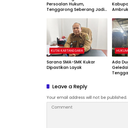
Persoalan Hukum,
Kabupa
Tenggarong Seberang Jadi
Ambruk
Wilayah dengan
Lumpuh
Permasalahan Terbanyak di
Kukar
KUTAI KARTANEGARA
HUKUM 
Sarana SMA-SMK Kukar
Ada Dug
Dipastikan Layak
Geleda
Tengga
Leave a Reply
Your email address will not be published.