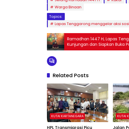
Warga Binaan
Topics:
Lapas Tenggarong menggelar aksi sosi
Ramadhan 1447 H, Lapas Teng
Kunjungan dan Siapkan Buka 
Related Posts
KUTAI KARTANEGARA
KUTAI 
HPL Transmigrasi Picu
Jalan 