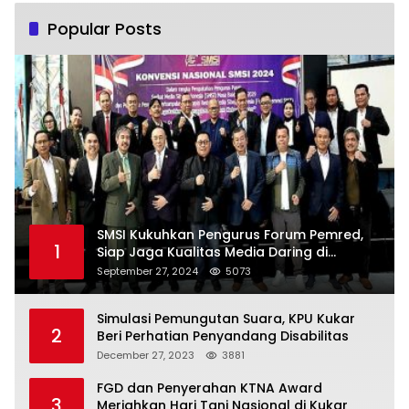
Popular Posts
SMSI Kukuhkan Pengurus Forum Pemred,
1
Siap Jaga Kualitas Media Daring di
Indonesia
September 27, 2024
5073
Simulasi Pemungutan Suara, KPU Kukar
2
Beri Perhatian Penyandang Disabilitas
December 27, 2023
3881
FGD dan Penyerahan KTNA Award
3
Meriahkan Hari Tani Nasional di Kukar