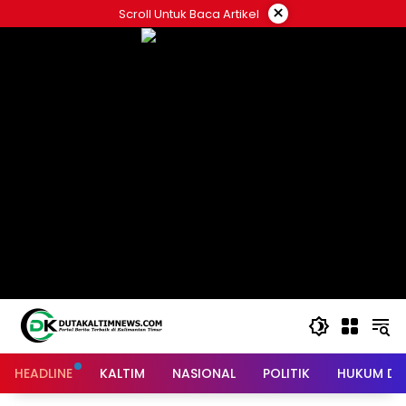
Skip
×
Scroll Untuk Baca Artikel
to
content
HEADLINE
KALTIM
NASIONAL
POLITIK
HUKUM DA