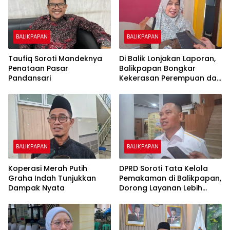
BALIKPAPAN
BALIKPAPAN
Taufiq Soroti Mandeknya
Di Balik Lonjakan Laporan,
Penataan Pasar
Balikpapan Bongkar
Pandansari
Kekerasan Perempuan dan
Anak
BALIKPAPAN
BALIKPAPAN
Koperasi Merah Putih
DPRD Soroti Tata Kelola
Graha Indah Tunjukkan
Pemakaman di Balikpapan,
Dampak Nyata
Dorong Layanan Lebih
Layak dan Tanpa Beban
Biaya Warga