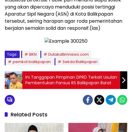
yang akan dipercaya menduduki posisi tertinggi
Aparatur Sipil Negara (ASN) di Kota Balikpapan
tersebut, seiring harapan agar roda pemerintahan
berjalan semakin solid dan responsif.(las)
Tags:
BKN
Dutakaltimnews.com
pemkot balikpapan
Sekda Balikpapan
Ini Tanggapan Pimpinan DPRD Terkait Usulan
Pembentukan Pansus RS Balikpapan Barat
Related Posts