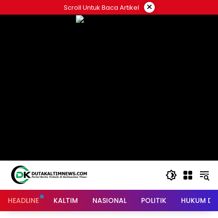
Skip
×
Scroll Untuk Baca Artikel
to
content
HEADLINE
KALTIM
NASIONAL
POLITIK
HUKUM DA