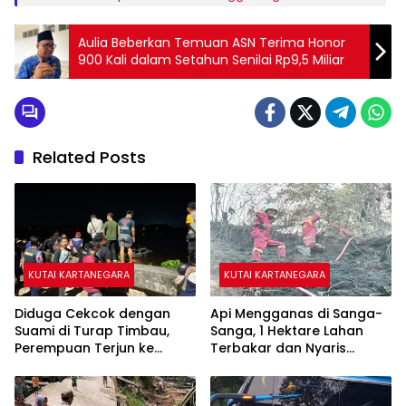
Aulia Beberkan Temuan ASN Terima Honor
900 Kali dalam Setahun Senilai Rp9,5 Miliar
Related Posts
KUTAI KARTANEGARA
KUTAI KARTANEGARA
Diduga Cekcok dengan
Api Mengganas di Sanga-
Suami di Turap Timbau,
Sanga, 1 Hektare Lahan
Perempuan Terjun ke
Terbakar dan Nyaris
Sungai Mahakam
Sambar Rumah Warga