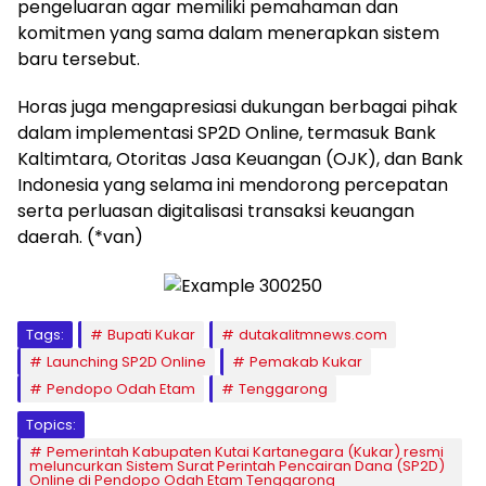
pengeluaran agar memiliki pemahaman dan
komitmen yang sama dalam menerapkan sistem
baru tersebut.
Horas juga mengapresiasi dukungan berbagai pihak
dalam implementasi SP2D Online, termasuk Bank
Kaltimtara, Otoritas Jasa Keuangan (OJK), dan Bank
Indonesia yang selama ini mendorong percepatan
serta perluasan digitalisasi transaksi keuangan
daerah. (*van)
Tags:
Bupati Kukar
dutakalitmnews.com
Launching SP2D Online
Pemakab Kukar
Pendopo Odah Etam
Tenggarong
Topics:
Pemerintah Kabupaten Kutai Kartanegara (Kukar) resmi
meluncurkan Sistem Surat Perintah Pencairan Dana (SP2D)
Online di Pendopo Odah Etam Tenggarong