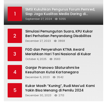
SMSI Kukuhkan Pengurus Forum Pemred,
1
Siap Jaga Kualitas Media Daring di
Indonesia
September 27, 2024
5055
Simulasi Pemungutan Suara, KPU Kukar
2
Beri Perhatian Penyandang Disabilitas
December 27, 2023
3868
FGD dan Penyerahan KTNA Award
3
Meriahkan Hari Tani Nasional di Kukar
October 4, 2025
3583
Ganjar Pranowo Silaturahmi ke
4
Kesultanan Kutai Kartanegara
December 6, 2023
3542
Kukar Masih “Kuning”, Rudi Mas’ud: Kami
5
Yakin Bisa Menang di Pemilu 2024
December 30, 2023
2713