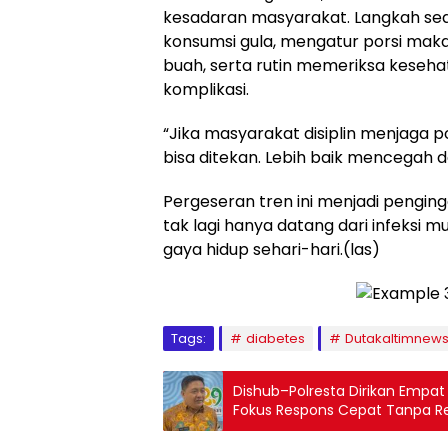
kesadaran masyarakat. Langkah se
konsumsi gula, mengatur porsi ma
buah, serta rutin memeriksa kesehat
komplikasi.
“Jika masyarakat disiplin menjaga p
bisa ditekan. Lebih baik mencegah 
Pergeseran tren ini menjadi peng
tak lagi hanya datang dari infeksi mu
gaya hidup sehari-hari.(las)
Tags:
diabetes
Dutakaltimnew
Dishub–Polresta Dirikan Empa
Fokus Respons Cepat Tanpa Re