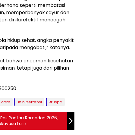
derhana seperti membatasi
kan, memperbanyak sayur dan
an dinilai efektif mencegah
ola hidup sehat, angka penyakit
daripada mengobati,” katanya.
ingat bahwa ancaman kesehatan
siman, tetapi juga dari pilihan
s.com
hipertensi
ispa
t Pos Pantau Ramadan 2026,
kayasa Lalin