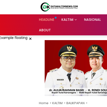
Skip
to
content
HEADLINE
KALTIM
NASIONAL
ABOUT
×
Home
KALTIM
BALIKPAPAN