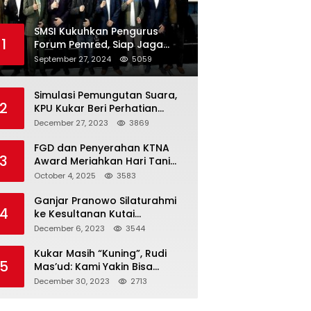
SMSI Kukuhkan Pengurus
1
Forum Pemred, Siap Jaga
Kualitas Media Daring di
September 27, 2024
5059
Indonesia
Simulasi Pemungutan Suara,
2
KPU Kukar Beri Perhatian
Penyandang Disabilitas
December 27, 2023
3869
FGD dan Penyerahan KTNA
3
Award Meriahkan Hari Tani
Nasional di Kukar
October 4, 2025
3583
Ganjar Pranowo Silaturahmi
4
ke Kesultanan Kutai
Kartanegara
December 6, 2023
3544
Kukar Masih “Kuning”, Rudi
5
Mas’ud: Kami Yakin Bisa
Menang di Pemilu 2024
December 30, 2023
2713