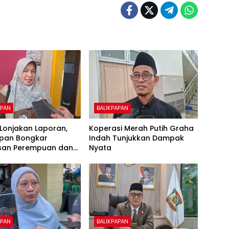
APAN
BALIKPAPAN
k Lonjakan Laporan,
Koperasi Merah Putih Graha
apan Bongkar
Indah Tunjukkan Dampak
san Perempuan dan
Nyata
APAN
BALIKPAPAN