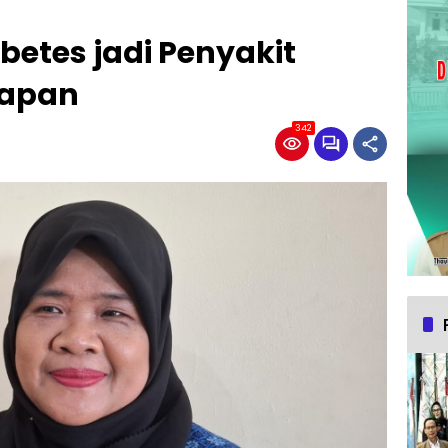
betes jadi Penyakit
papan
342