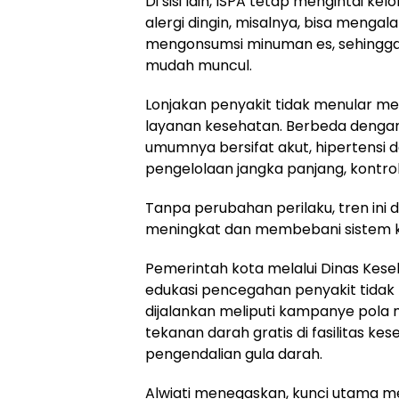
Di sisi lain, ISPA tetap mengintai ke
alergi dingin, misalnya, bisa mengal
mengonsumsi minuman es, sehingga
mudah muncul.
Lonjakan penyakit tidak menular me
layanan kesehatan. Berbeda dengan 
umumnya bersifat akut, hipertensi
pengelolaan jangka panjang, kontrol r
Tanpa perubahan perilaku, tren ini 
meningkat dan membebani sistem 
Pemerintah kota melalui Dinas Ke
edukasi pencegahan penyakit tidak
dijalankan meliputi kampanye pola
tekanan darah gratis di fasilitas ke
pengendalian gula darah.
Alwiati menegaskan, kunci utama 