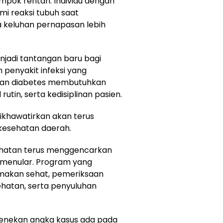
lompok rentan. Individu dengan
ami reaksi tubuh saat
 keluhan pernapasan lebih
njadi tantangan baru bagi
penyakit infeksi yang
 dan diabetes membutuhkan
utin, serta kedisiplinan pasien.
dikhawatirkan akan terus
kesehatan daerah.
sehatan terus menggencarkan
 menular. Program yang
 makan sehat, pemeriksaan
sehatan, serta penyuluhan
menekan angka kasus ada pada