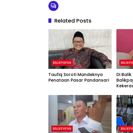
Related Posts
BALIKPAPAN
BALIKP
Taufiq Soroti Mandeknya
Di Bali
Penataan Pasar Pandansari
Balikp
Kekera
Anak
BALIKPAPAN
BALIKP