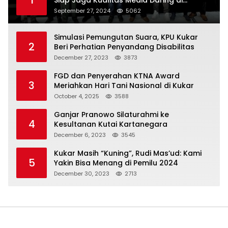
Indonesia
September 27, 2024
5062
Simulasi Pemungutan Suara, KPU Kukar
2
Beri Perhatian Penyandang Disabilitas
December 27, 2023
3873
FGD dan Penyerahan KTNA Award
3
Meriahkan Hari Tani Nasional di Kukar
October 4, 2025
3588
Ganjar Pranowo Silaturahmi ke
4
Kesultanan Kutai Kartanegara
December 6, 2023
3545
Kukar Masih “Kuning”, Rudi Mas’ud: Kami
5
Yakin Bisa Menang di Pemilu 2024
December 30, 2023
2713