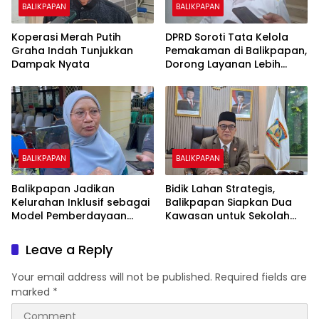
BALIKPAPAN
BALIKPAPAN
Koperasi Merah Putih
DPRD Soroti Tata Kelola
Graha Indah Tunjukkan
Pemakaman di Balikpapan,
Dampak Nyata
Dorong Layanan Lebih
Layak dan Tanpa Beban
Biaya Warga
BALIKPAPAN
BALIKPAPAN
Balikpapan Jadikan
Bidik Lahan Strategis,
Kelurahan Inklusif sebagai
Balikpapan Siapkan Dua
Model Pemberdayaan
Kawasan untuk Sekolah
Difabel
Rakyat Berbasis Asrama
Leave a Reply
Your email address will not be published.
Required fields are
marked
*