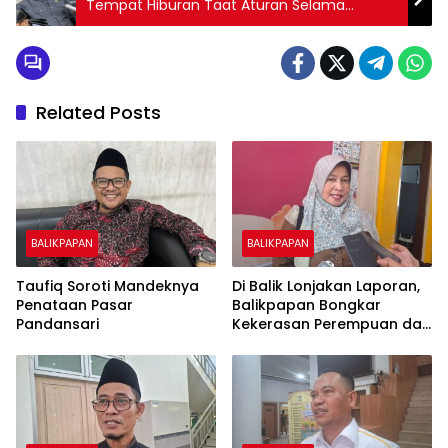
Tempat Hiburan Taat Aturan Selama
Ramadan 2026
Related Posts
BALIKPAPAN
BALIKPAPAN
Taufiq Soroti Mandeknya
Di Balik Lonjakan Laporan,
Penataan Pasar
Balikpapan Bongkar
Pandansari
Kekerasan Perempuan dan
Anak