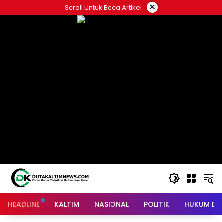
Skip
×
Scroll Untuk Baca Artikel
to
content
HEADLINE
KALTIM
NASIONAL
POLITIK
HUKUM DA