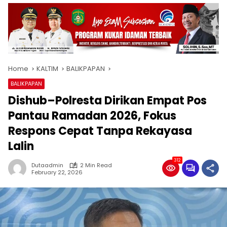
Home
KALTIM
BALIKPAPAN
BALIKPAPAN
Dishub–Polresta Dirikan Empat Pos
Pantau Ramadan 2026, Fokus
Respons Cepat Tanpa Rekayasa
Lalin
312
Dutaadmin
2 Min Read
February 22, 2026